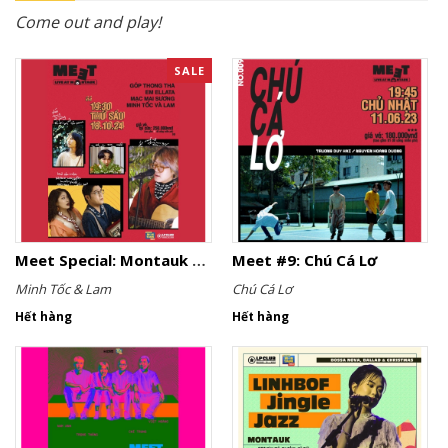
Come out and play!
SALE
Meet Special: Montauk 3 tuổi
Meet #9: Chú Cá Lơ
Minh Tốc & Lam
Chú Cá Lơ
Hết hàng
Hết hàng