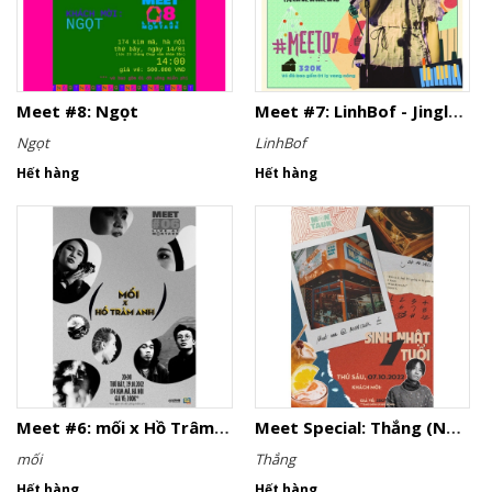
Meet #8: Ngọt
Meet #7: LinhBof - Jingle Jazz
Ngọt
LinhBof
Hết hàng
Hết hàng
Meet #6: mối x Hồ Trâm Anh
Meet Special: Thắng (Ngọt)
mối
Thắng
Hết hàng
Hết hàng