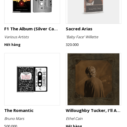
F1 The Album (Silver Cassette)
Sacred Arias
Various Artists
'Baby Face' Willette
320.000
Hết hàng
The Romantic
Willoughby Tucker, I'll Always Love You
Bruno Mars
Ethel Cain
500.000
Hết hàng