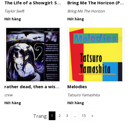
The Life of a Showgirl: Sweat and Vanilla Perfume
Bring Me The Horizon (Pink Cassette)
Taylor Swift
Bring Me The Horizon
Hết hàng
Hết hàng
rather dead, then a wish for the weak (Limited Cassette)
Melodies
crxw
Tatsuro Yamashita
Hết hàng
Hết hàng
Trang:
1
2
3
...
15
»