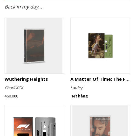
Back in my day...
Wuthering Heights
A Matter Of Time: The Final Hour (Sage Green Cassette)
Charli XCX
Laufey
460.000
Hết hàng