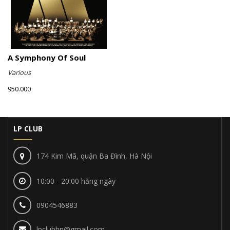
A Symphony Of Soul
Various
950.000
LP CLUB
174 Kim Mã, quận Ba Đình, Hà Nội
10:00 - 20:00 hằng ngày
0904546883
lpclubhn@gmail.com