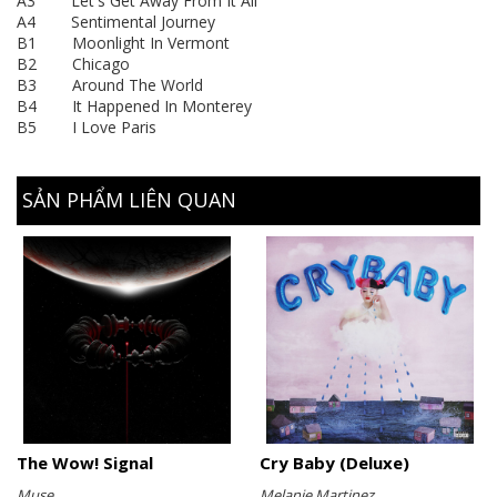
A3 Let's Get Away From It All
A4 Sentimental Journey
B1 Moonlight In Vermont
B2 Chicago
B3 Around The World
B4 It Happened In Monterey
B5 I Love Paris
SẢN PHẨM LIÊN QUAN
The Wow! Signal
Cry Baby (Deluxe)
Muse
Melanie Martinez