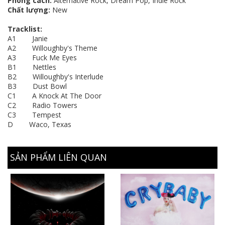
Phong cách:
Alternative Rock, Dream Pop, Indie Rock
Chất lượng:
New
Tracklist:
A1 Janie
A2 Willoughby's Theme
A3 Fuck Me Eyes
B1 Nettles
B2 Willoughby's Interlude
B3 Dust Bowl
C1 A Knock At The Door
C2 Radio Towers
C3 Tempest
D Waco, Texas
SẢN PHẨM LIÊN QUAN