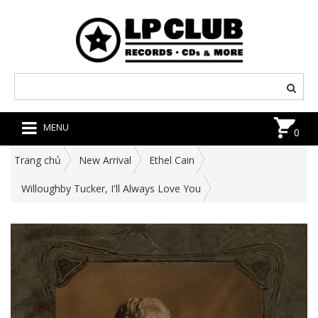
MENU
0
Trang chủ
New Arrival
Ethel Cain
Willoughby Tucker, I'll Always Love You