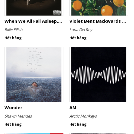
When We All Fall Asleep, Where Do We Go? (Re-Pack)
Violet Bent Backwards Over the Grass
Billie Eilish
Lana Del Rey
Hết hàng
Hết hàng
Wonder
AM
Shawn Mendes
Arctic Monkeys
Hết hàng
Hết hàng