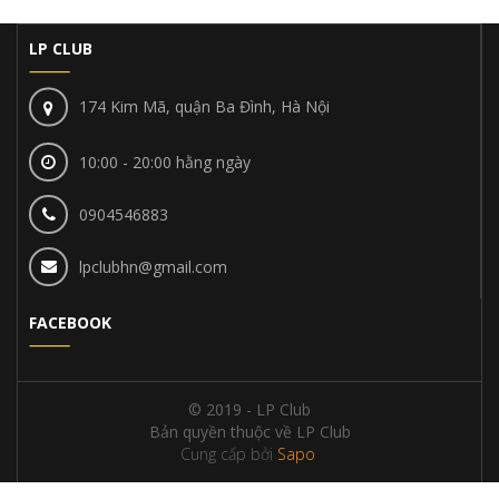
LP CLUB
174 Kim Mã, quận Ba Đình, Hà Nội
10:00 - 20:00 hằng ngày
0904546883
lpclubhn@gmail.com
FACEBOOK
© 2019 - LP Club
Bản quyền thuộc về LP Club
Cung cấp bởi
Sapo