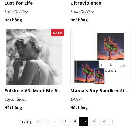
Lust for Life
Ultraviolence
Lana Del Rey
Lana Del Rey
Hết hàng
Hết hàng
SALE
Folklore #3 'Meet Me Behind The Mall'
Mama's Boy Bundle + Signed poster
Taylor Swift
LANY
Hết hàng
Hết hàng
Trang:
«
1
...
53
54
55
56
57
»