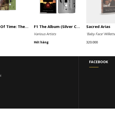
A Matter Of Time: The Final Hour (Sage Green Cassette)
F1 The Album (Silver Cassette)
Sacred Arias
Various Artists
'Baby Face' Willett
320.000
Hết hàng
FACEBOOK
i