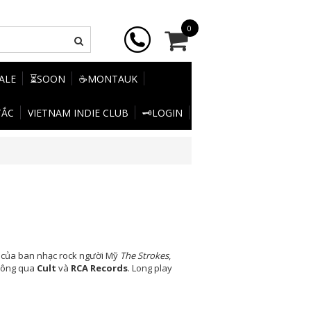
0
SALE
⏳SOON
☕MONTAUK
TẮC
VIETNAM INDIE CLUB
🗝️LOGIN
 của ban nhạc rock người Mỹ
The Strokes
,
hông qua
Cult
và
RCA Records
. Long play