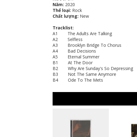
Năm:
2020
Thể loại:
Rock
Chất lượng:
New
Tracklist:
A1 The Adults Are Talking
A2 Selfless
A3 Brooklyn Bridge To Chorus
A4 Bad Decisions
A5 Eternal Summer
B1 At The Door
B2 Why Are Sunday's So Depressing
B3 Not The Same Anymore
B4 Ode To The Mets