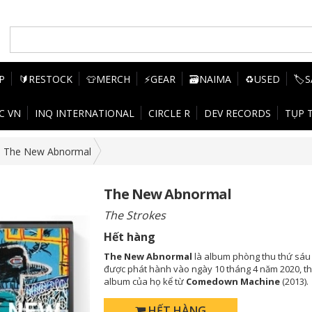
P
🔰RESTOCK
👕MERCH
⚡GEAR
🗃️NAIMA
♻️USED
🏷️
C VN
INQ INTERNATIONAL
CIRCLE R
DEV RECORDS
TỤP 
The New Abnormal
The New Abnormal
The Strokes
Hết hàng
The New Abnormal
là album phòng thu thứ sáu
được phát hành vào ngày 10 tháng 4 năm 2020, t
album của họ kể từ
Comedown Machine
(2013).
HẾT HÀNG