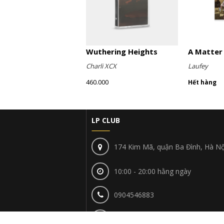
Wuthering Heights
Charli XCX
Laufey
460.000
Hết hàng
LP CLUB
174 Kim Mã, quận Ba Đình, Hà Nộ
10:00 - 20:00 hằng ngày
0904546883
lpclubhn@gmail.com