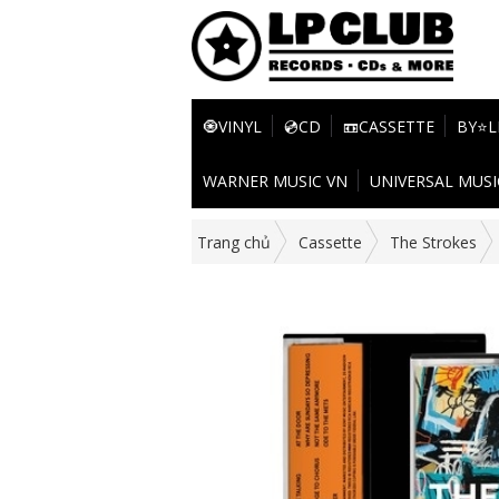
🧿VINYL
💿CD
📼CASSETTE
BY⭐L
WARNER MUSIC VN
UNIVERSAL MUSI
Trang chủ
Cassette
The Strokes