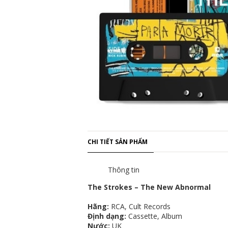
CHI TIẾT SẢN PHẨM
Thông tin
The Strokes – The New Abnormal
Hãng:
RCA, Cult Records
Định dạng:
Cassette, Album
Nước:
UK