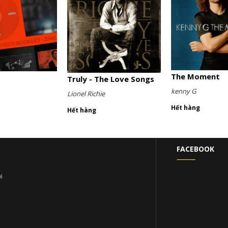
The Moment
Truly - The Love Songs
kenny G
Lionel Richie
Hết hàng
Hết hàng
FACEBOOK
i