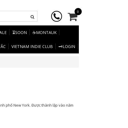
0
SALE
⏳SOON
☕MONTAUK
TẮC
VIETNAM INDIE CLUB
🗝️LOGIN
ành phố New York. Được thành lập vào năm