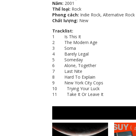
Năm:
2001
Thể loại:
Rock
Phong cách:
Indie Rock, Alternative Rock
Chất lượng:
New
Tracklist:
1 Is This It
2 The Modern Age
3 Soma
4 Barely Legal
5 Someday
6 Alone, Together
7 Last Nite
8 Hard To Explain
9 New York City Cops
10 Trying Your Luck
11 Take It Or Leave It