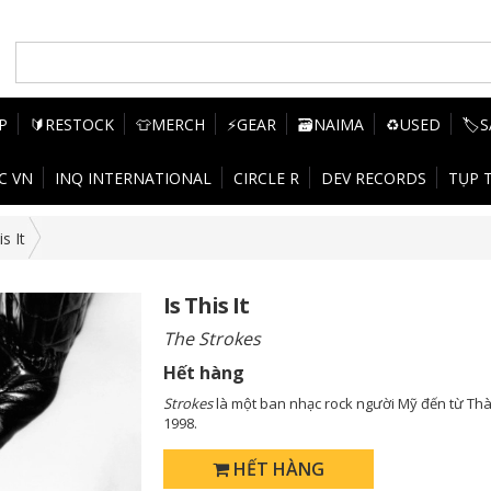
P
🔰RESTOCK
👕MERCH
⚡GEAR
🗃️NAIMA
♻️USED
🏷️
C VN
INQ INTERNATIONAL
CIRCLE R
DEV RECORDS
TỤP 
is It
Is This It
The Strokes
Hết hàng
Strokes
là một ban nhạc rock người Mỹ đến từ Th
1998.
HẾT HÀNG