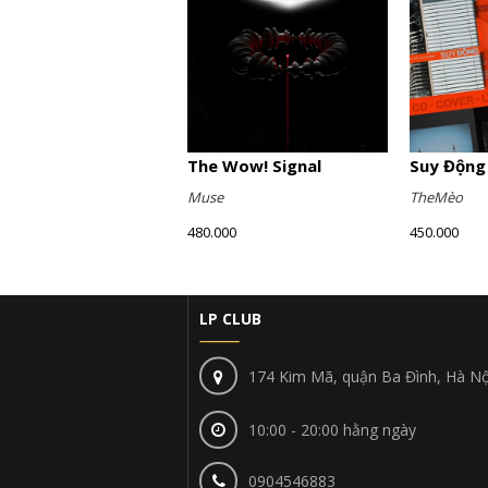
The Wow! Signal
Suy Động
Muse
TheMèo
480.000
450.000
LP CLUB
174 Kim Mã, quận Ba Đình, Hà Nộ
10:00 - 20:00 hằng ngày
0904546883