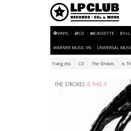
🧿VINYL
💿CD
📼CASSETTE
BY⭐L
WARNER MUSIC VN
UNIVERSAL MUSI
Trang chủ
CD
The Strokes
Is Th