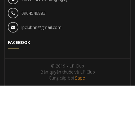
0904546883
lpclubhn@gmail.com
FACEBOOK
© 2019 - LP Club
Bản quyền thuộc về LP Club
Cung cấp bởi
Sapo