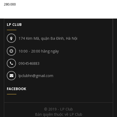
280.000
LP CLUB
174 Kim Mã, quận Ba Đình, Hà Nội
10:00 - 20:00 hằng ngày
0904546883
lpclubhn@gmail.com
FACEBOOK
© 2019 - LP Club
Bản quyền thuộc về LP Club