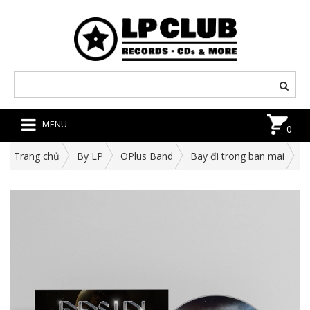
MENU
0
Trang chủ
By LP
OPlus Band
Bay đi trong ban mai