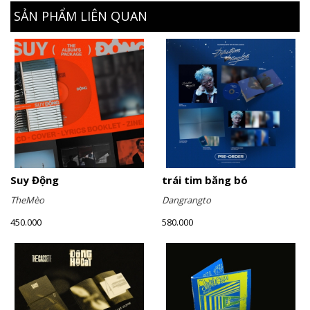
SẢN PHẨM LIÊN QUAN
Suy Động
trái tim băng bó
TheMèo
Dangrangto
450.000
580.000