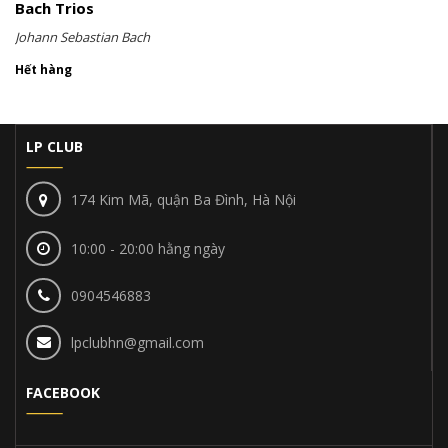
Bach Trios
Johann Sebastian Bach
Hết hàng
LP CLUB
174 Kim Mã, quận Ba Đình, Hà Nội
10:00 - 20:00 hằng ngày
0904546883
lpclubhn@gmail.com
FACEBOOK