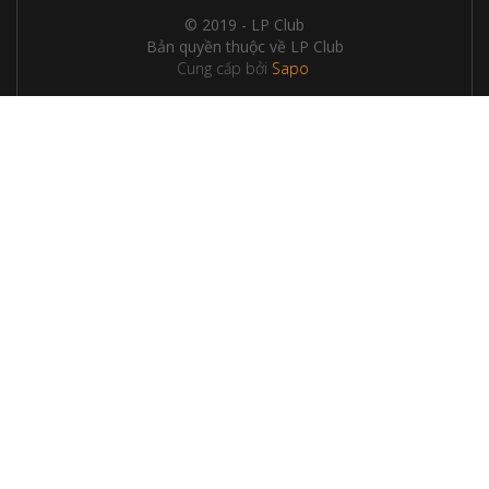
© 2019 - LP Club
Bản quyền thuộc về LP Club
Cung cấp bởi
Sapo