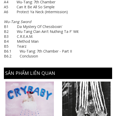
A4 Wu-Tang: 7th Chamber
A5 Can It Be All So Simple
A6 Protect Ya Neck (Intermission)
Wu-Tang Sword
B1 Da Mystery Of Chessboxin'
B2 Wu-Tang Clan Ain't Nuthing Ta F' Wit
B3 C.R.E.A.M.
B4 Method Man
B5 Tearz
B6.1 Wu-Tang: 7th Chamber - Part II
B6.2 Conclusion
SẢN PHẨM LIÊN QUAN