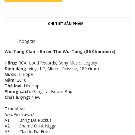
CHI TIẾT SẢN PHẨM
Thông tin
Wu-Tang Clan – Enter The Wu-Tang (36 Chambers)
Hãng:
RCA, Loud Records, Sony Music, Legacy
Định dạng:
Vinyl, LP, Album, Reissue, 180 Gram
Nước:
Europe
Năm:
2016
Thể loại:
Hip Hop
Phong cách:
Gangsta, Boom Bap
Chất lượng:
New
Tracklist:
Shaolin Sword
A1 Bring Da Ruckus
A2 Shame On A Nigga
A3 Clan In Da Front