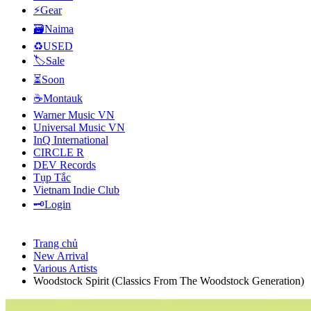
⚡Gear
🗃️Naima
♻️USED
🏷️Sale
⏳Soon
☕Montauk
Warner Music VN
Universal Music VN
InQ International
CIRCLE R
DEV Records
Tụp Tắc
Vietnam Indie Club
🗝️Login
Trang chủ
New Arrival
Various Artists
Woodstock Spirit (Classics From The Woodstock Generation)