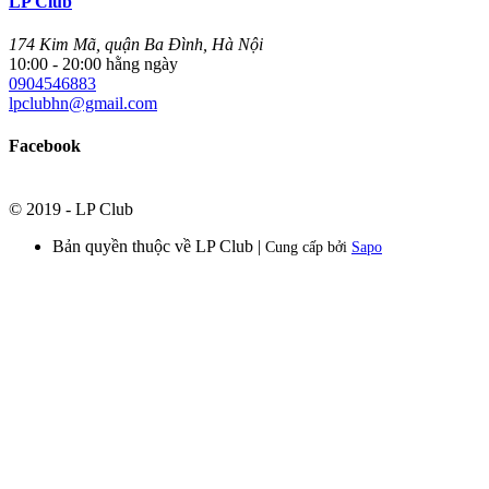
Peter Gabriel II
Peter Gabriel
850.000
Peter Gabriel I
Peter Gabriel
850.000
A Symphony Of Soul
Various
950.000