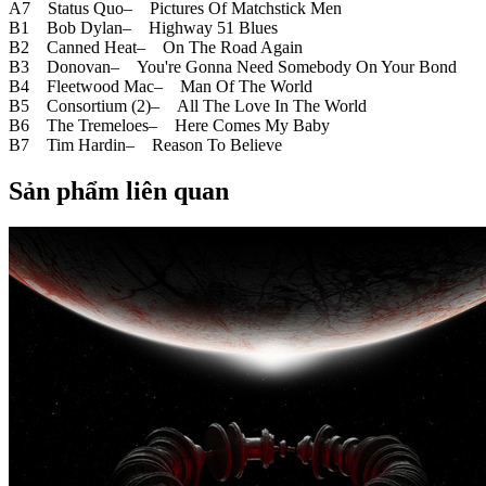
A7 Status Quo– Pictures Of Matchstick Men
B1 Bob Dylan– Highway 51 Blues
B2 Canned Heat– On The Road Again
B3 Donovan– You're Gonna Need Somebody On Your Bond
B4 Fleetwood Mac– Man Of The World
B5 Consortium (2)– All The Love In The World
B6 The Tremeloes– Here Comes My Baby
B7 Tim Hardin– Reason To Believe
Sản phẩm liên quan