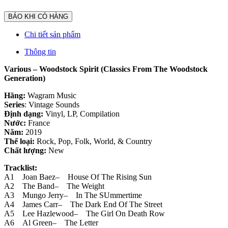
BÁO KHI CÓ HÀNG
Chi tiết sản phẩm
Thông tin
Various – Woodstock Spirit (Classics From The Woodstock
Generation)
Hãng:
Wagram Music
Series
: Vintage Sounds
Định dạng:
Vinyl, LP, Compilation
Nước:
France
Năm:
2019
Thể loại:
Rock, Pop, Folk, World, & Country
Chất lượng:
New
Tracklist:
A1 Joan Baez– House Of The Rising Sun
A2 The Band– The Weight
A3 Mungo Jerry– In The SUmmertime
A4 James Carr– The Dark End Of The Street
A5 Lee Hazlewood– The Girl On Death Row
A6 Al Green– The Letter