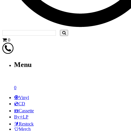
0
Menu
0
🧿Vinyl
💿CD
📼Cassette
By⭐LP
🔰Restock
👕Merch