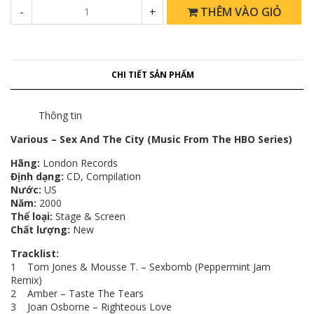
-
+
THÊM VÀO GIỎ
CHI TIẾT SẢN PHẨM
Thông tin
Various – Sex And The City (Music From The HBO Series)
Hãng:
London Records
Định dạng:
CD, Compilation​​​​​​​
Nước:
US
Năm:
2000
Thể loại:
Stage & Screen
Chất lượng:
New
Tracklist:
1 Tom Jones & Mousse T. – Sexbomb (Peppermint Jam
Remix)
2 Amber – Taste The Tears
3 Joan Osborne – Righteous Love