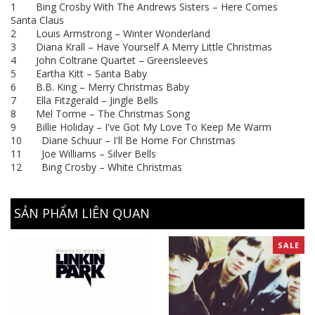
1 Bing Crosby With The Andrews Sisters – Here Comes
Santa Claus
2 Louis Armstrong – Winter Wonderland
3 Diana Krall – Have Yourself A Merry Little Christmas
4 John Coltrane Quartet – Greensleeves
5 Eartha Kitt – Santa Baby
6 B.B. King – Merry Christmas Baby
7 Ella Fitzgerald – Jingle Bells
8 Mel Torme – The Christmas Song
9 Billie Holiday – I've Got My Love To Keep Me Warm
10 Diane Schuur – I'll Be Home For Christmas
11 Joe Williams – Silver Bells
12 Bing Crosby – White Christmas
SẢN PHẨM LIÊN QUAN
SALE