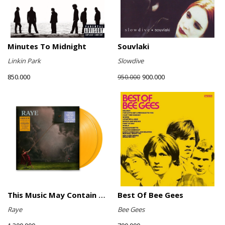
Minutes To Midnight
Souvlaki
Linkin Park
Slowdive
850.000
900.000
950.000
This Music May Contain Hope (Marigold Yellow Vinyl)
Best Of Bee Gees
Raye
Bee Gees