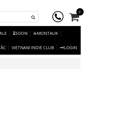
0
SALE
⏳SOON
☕MONTAUK
TẮC
VIETNAM INDIE CLUB
🗝️LOGIN