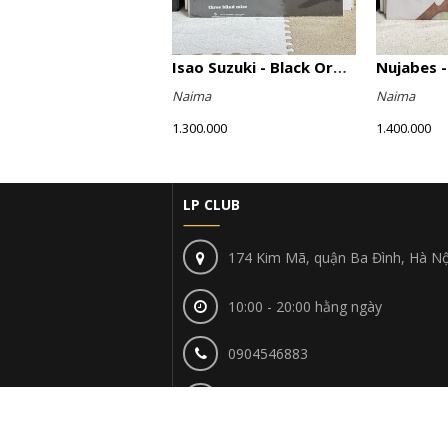
Isao Suzuki - Black Orpheus
Naima
Naima
1.300.000
1.400.000
LP CLUB
174 Kim Mã, quận Ba Đình, Hà Nộ
10:00 - 20:00 hằng ngày
0904546883
lpclubhn@gmail.com