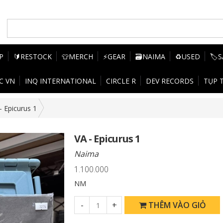
P
🔰RESTOCK
👕MERCH
⚡GEAR
🗃️NAIMA
♻️USED
🏷️
C VN
INQ INTERNATIONAL
CIRCLE R
DEV RECORDS
TỤP 
- Epicurus 1
VA - Epicurus 1
Naima
1.100.000
NM
-
+
THÊM VÀO GIỎ