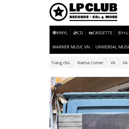
🧿VINYL
💿CD
📼CASSETTE
BY⭐L
WARNER MUSIC VN
UNIVERSAL MUSI
Trang chủ
Naima Corner
VA
VA 