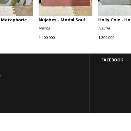
Nujabes - Metaphorical Music
Nujabes - Modal Soul
Holly Cole - Ho
Naima
Naima
1.400.000
1.200.000
FACEBOOK
i