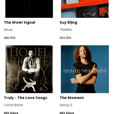
The Wow! Signal
Suy Động
Muse
TheMèo
480.000
450.000
Truly - The Love Songs
The Moment
Lionel Richie
kenny G
Hết hàng
Hết hàng