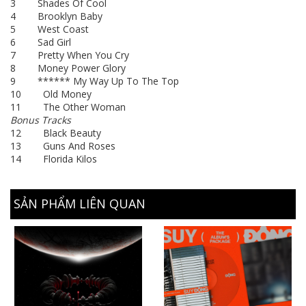
3 Shades Of Cool
4 Brooklyn Baby
5 West Coast
6 Sad Girl
7 Pretty When You Cry
8 Money Power Glory
9 ****** My Way Up To The Top
10 Old Money
11 The Other Woman
Bonus Tracks
12 Black Beauty
13 Guns And Roses
14 Florida Kilos
SẢN PHẨM LIÊN QUAN