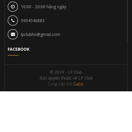
10:00 - 20:00 hằng ngày
0904546883
lpclubhn@gmail.com
FACEBOOK
© 2019 - LP Club
Bản quyền thuộc về LP Club
Cung cấp bởi
Sapo