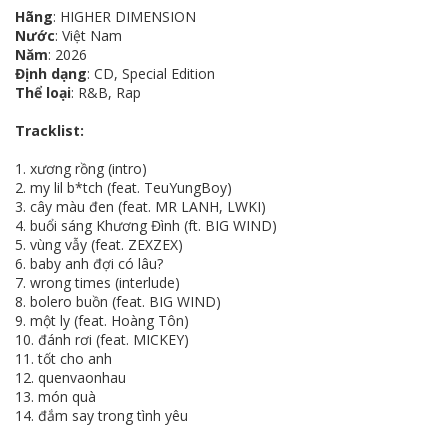
Hãng
: HIGHER DIMENSION
Nước
: Việt Nam
Năm
: 2026
Định dạng
: CD, Special Edition
Thể loại
: R&B, Rap
Tracklist:
1. xương rồng (intro)
2. my lil b*tch (feat.
TeuYungBoy)
3. cây màu đen (feat. MR LANH, LWKI)
4. buổi sáng Khương Đình (ft. BIG WIND)
5. vùng vẫy (feat. ZEXZEX)
6. baby anh đợi có lâu?
7. wrong times (interlude)
8. bolero buồn (feat. BIG WIND)
9. một ly (feat. Hoàng Tôn)
10. đánh rơi (feat. MICKEY)
11. tốt cho anh
12. quenvaonhau
13. món quà
14. đắm say trong tình yêu