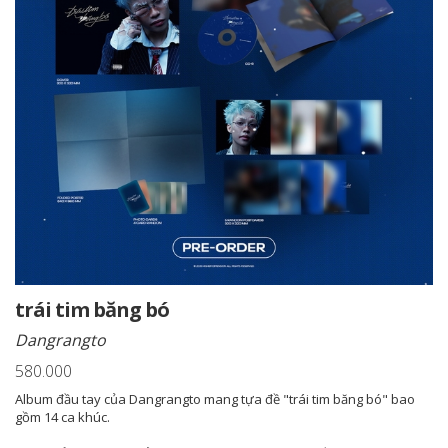
trái tim băng bó
Dangrangto
580.000
Album đầu tay của Dangrangto mang tựa đề "trái tim băng bó" bao
gồm 14 ca khúc.