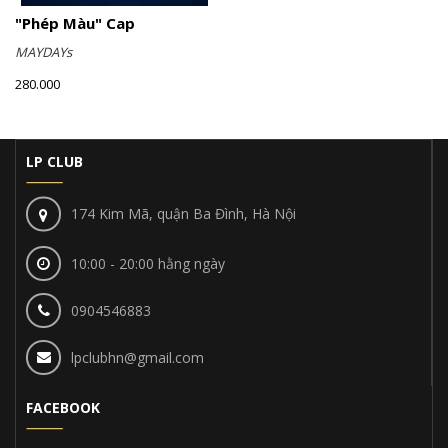
"Phép Màu" Cap
MAYDAYs
280.000
LP CLUB
174 Kim Mã, quận Ba Đình, Hà Nội
10:00 - 20:00 hằng ngày
0904546883
lpclubhn@gmail.com
FACEBOOK