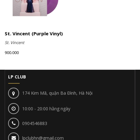
St. Vincent (Purple Vinyl)
St. Vincent
900.000
LP CLUB
174 Kim Mã, quận Ba Đình, Hà Nội
10:00 - 20:00 hằng ngày
0904546883
lpclubhn@gmail.com