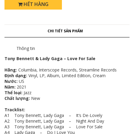
HẾT HÀNG
CHI TIẾT SẢN PHẨM
Thông tin
Tony Bennett & Lady Gaga – Love For Sale
Hãng:
Columbia, Interscope Records, Streamline Records
Định dạng:
Vinyl, LP, Album, Limited Edition, Cream
Nước:
US
Năm:
2021
Thể loại:
Jazz
Chất lượng:
New
Tracklist:
A1 Tony Bennett, Lady Gaga – It‘s De-Lovely
A2 Tony Bennett, Lady Gaga – Night And Day
A3 Tony Bennett, Lady Gaga – Love For Sale
A4 Lady Gaga – Do I Love You