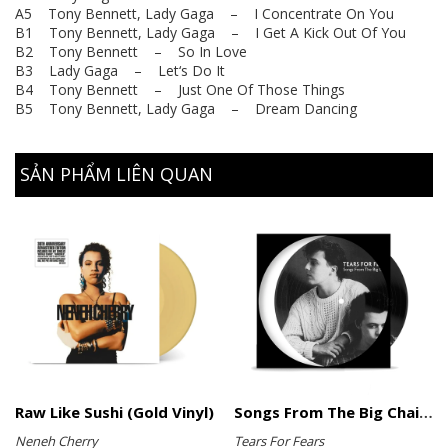
A5 Tony Bennett, Lady Gaga – I Concentrate On You
B1 Tony Bennett, Lady Gaga – I Get A Kick Out Of You
B2 Tony Bennett – So In Love
B3 Lady Gaga – Let‘s Do It
B4 Tony Bennett – Just One Of Those Things
B5 Tony Bennett, Lady Gaga – Dream Dancing
SẢN PHẨM LIÊN QUAN
Raw Like Sushi (Gold Vinyl)
Songs From The Big Chair (Picture Disc)
Neneh Cherry
Tears For Fears