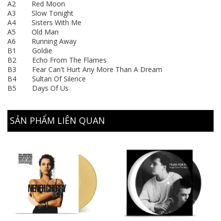
A2 Red Moon
A3 Slow Tonight
A4 Sisters With Me
A5 Old Man
A6 Running Away
B1 Goldie
B2 Echo From The Flames
B3 Fear Can't Hurt Any More Than A Dream
B4 Sultan Of Silence
B5 Days Of Us
SẢN PHẨM LIÊN QUAN