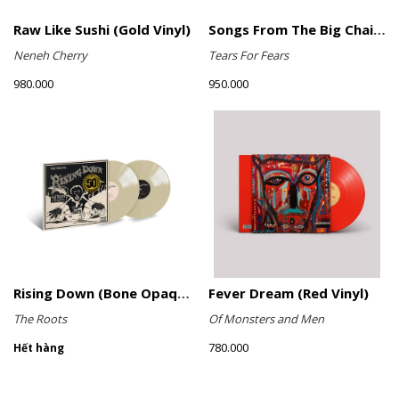
Raw Like Sushi (Gold Vinyl)
Songs From The Big Chair (Picture Disc)
Neneh Cherry
Tears For Fears
980.000
950.000
Rising Down (Bone Opaque Vinyl)
Fever Dream (Red Vinyl)
The Roots
Of Monsters and Men
780.000
Hết hàng