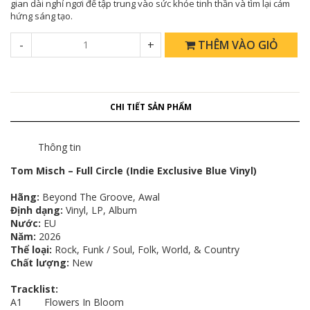
gian dài nghỉ ngơi để tập trung vào sức khỏe tinh thần và tìm lại cảm
hứng sáng tạo.
-
+
THÊM VÀO GIỎ
CHI TIẾT SẢN PHẨM
Thông tin
Tom Misch – Full Circle (Indie Exclusive Blue Vinyl)
Hãng:
Beyond The Groove, Awal
Định dạng:
Vinyl, LP, Album
Nước:
EU
Năm:
2026
Thể loại:
Rock, Funk / Soul, Folk, World, & Country
Chất lượng:
New
Tracklist:
A1 Flowers In Bloom