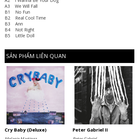
A2 I Wanna Be Your Dog
A3 We Will Fall
B1 No Fun
B2 Real Cool Time
B3 Ann
B4 Not Right
B5 Little Doll
SẢN PHẨM LIÊN QUAN
Cry Baby (Deluxe)
Peter Gabriel II
Melanie Martinez
Peter Gabriel