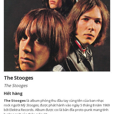
The Stooges
The Stooges
Hết hàng
The Stooges
là album phòng thu đầu tay cùng tên của ban nhạc
rock người Mỹ
Stooges
, được phát hành vào ngày 5 tháng 8 năm 1969
bởi Elektra Records. Album được coi là bản đĩa proto-punk mang tính