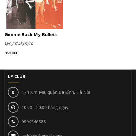
Gimme Back My Bullets
Lynyrd Skynyrd
850.000
LP CLUB
174 Kim Mã, quận Ba Đình, Hà Nội
10:00 - 20:00 hằng ngày
0904546883
lpclubhn@gmail.com