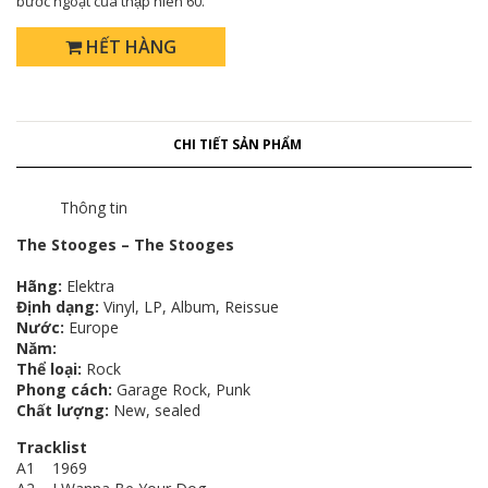
bước ngoặt của thập niên 60.
HẾT HÀNG
CHI TIẾT SẢN PHẨM
Thông tin
The Stooges ‎– The Stooges
Hãng:
Elektra
Định dạng:
Vinyl, LP, Album, Reissue
Nước:
Europe
Năm:
Thể loại:
Rock
Phong cách:
Garage Rock, Punk
Chất lượng:
New, sealed
Tracklist
A1 1969