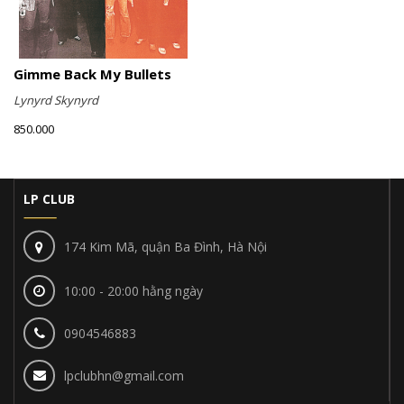
Gimme Back My Bullets
Lynyrd Skynyrd
850.000
LP CLUB
174 Kim Mã, quận Ba Đình, Hà Nội
10:00 - 20:00 hằng ngày
0904546883
lpclubhn@gmail.com