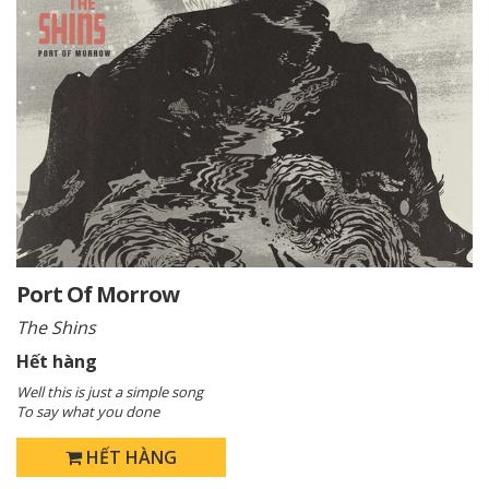
Port Of Morrow
The Shins
Hết hàng
Well this is just a simple song
To say what you done
HẾT HÀNG