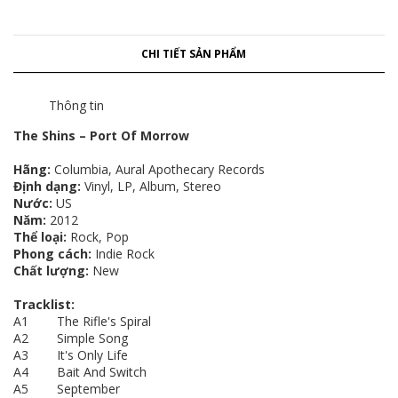
CHI TIẾT SẢN PHẨM
Thông tin
The Shins – Port Of Morrow
Hãng:
Columbia, Aural Apothecary Records
Định dạng:
Vinyl, LP, Album, Stereo
Nước:
US
Năm:
2012
Thể loại:
Rock, Pop
Phong cách:
Indie Rock
Chất lượng:
New
Tracklist:
A1 The Rifle's Spiral
A2 Simple Song
A3 It's Only Life
A4 Bait And Switch
A5 September