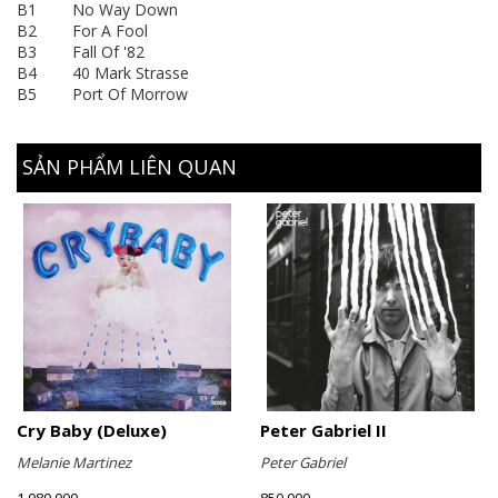
B1 No Way Down
B2 For A Fool
B3 Fall Of '82
B4 40 Mark Strasse
B5 Port Of Morrow
SẢN PHẨM LIÊN QUAN
Cry Baby (Deluxe)
Peter Gabriel II
Melanie Martinez
Peter Gabriel