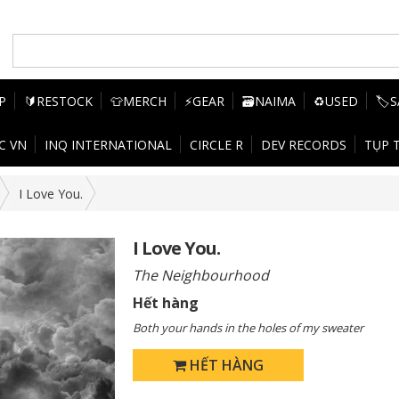
P
🔰RESTOCK
👕MERCH
⚡GEAR
🗃️NAIMA
♻️USED
🏷️
C VN
INQ INTERNATIONAL
CIRCLE R
DEV RECORDS
TỤP 
I Love You.
I Love You.
The Neighbourhood
Hết hàng
Both your hands in the holes of my sweater
HẾT HÀNG