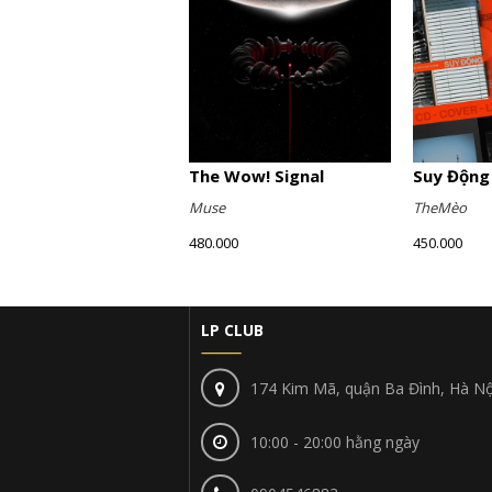
The Wow! Signal
Suy Động
Muse
TheMèo
480.000
450.000
LP CLUB
174 Kim Mã, quận Ba Đình, Hà Nộ
10:00 - 20:00 hằng ngày