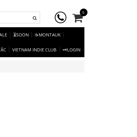
0
SALE
⏳SOON
☕MONTAUK
TẮC
VIETNAM INDIE CLUB
🗝️LOGIN