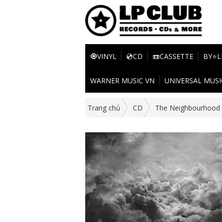
🧿VINYL
💿CD
📼CASSETTE
BY⭐L
WARNER MUSIC VN
UNIVERSAL MUSI
Trang chủ
CD
The Neighbourhood