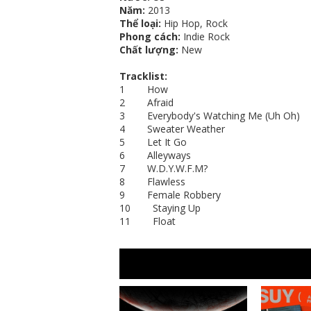
Năm:
2013
Thể loại:
Hip Hop, Rock
Phong cách:
Indie Rock
Chất lượng:
New
Tracklist:
1 How
2 Afraid
3 Everybody's Watching Me (Uh Oh)
4 Sweater Weather
5 Let It Go
6 Alleyways
7 W.D.Y.W.F.M?
8 Flawless
9 Female Robbery
10 Staying Up
11 Float