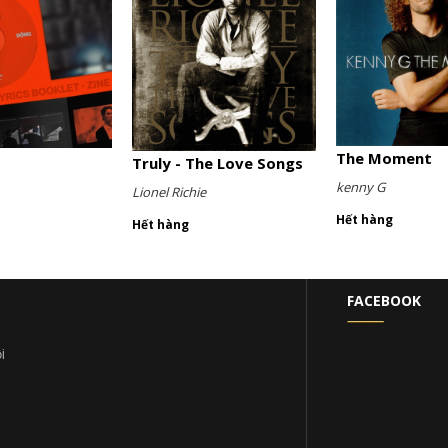
The Moment
Truly - The Love Songs
kenny G
Lionel Richie
Hết hàng
Hết hàng
FACEBOOK
i