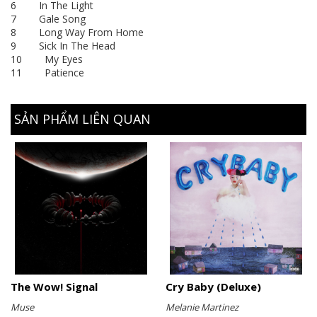
6 In The Light
7 Gale Song
8 Long Way From Home
9 Sick In The Head
10 My Eyes
11 Patience
SẢN PHẨM LIÊN QUAN
The Wow! Signal
Cry Baby (Deluxe)
Muse
Melanie Martinez