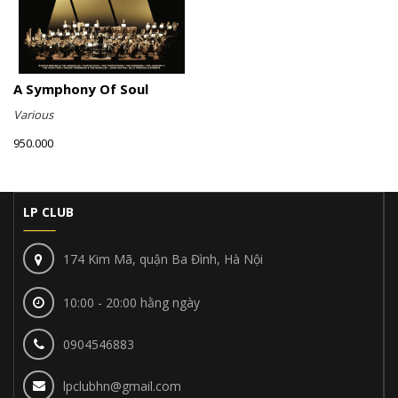
A Symphony Of Soul
Various
950.000
LP CLUB
174 Kim Mã, quận Ba Đình, Hà Nội
10:00 - 20:00 hằng ngày
0904546883
lpclubhn@gmail.com