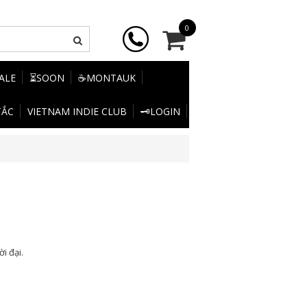
0
SALE
⏳SOON
☕MONTAUK
TẮC
VIETNAM INDIE CLUB
🗝️LOGIN
i đại.