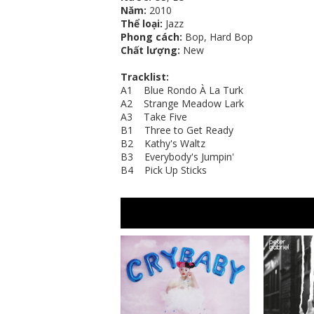
Năm:
2010
Thể loại:
Jazz
Phong cách:
Bop, Hard Bop
Chất lượng:
New
Tracklist:
A1 Blue Rondo À La Turk
A2 Strange Meadow Lark
A3 Take Five
B1 Three to Get Ready
B2 Kathy's Waltz
B3 Everybody's Jumpin'
B4 Pick Up Sticks