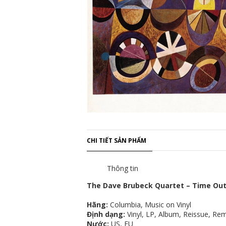
CHI TIẾT SẢN PHẨM
Thông tin
The Dave Brubeck Quartet ‎– Time Ou
Hãng:
Columbia, Music on Vinyl
Định dạng:
Vinyl, LP, Album, Reissue, Re
Nước:
US, EU