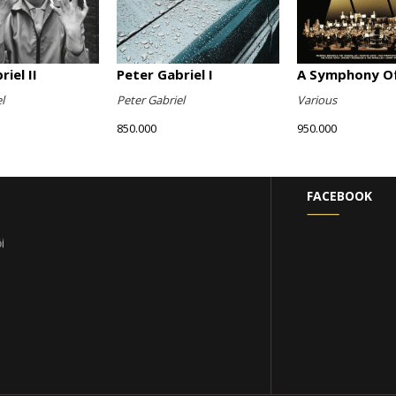
iel II
Peter Gabriel I
A Symphony Of
l
Peter Gabriel
Various
850.000
950.000
FACEBOOK
i