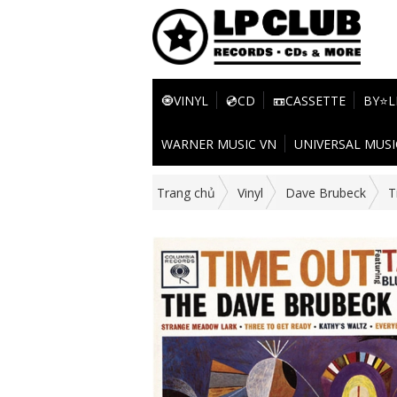
🧿VINYL
💿CD
📼CASSETTE
BY⭐L
WARNER MUSIC VN
UNIVERSAL MUSI
Trang chủ
Vinyl
Dave Brubeck
T