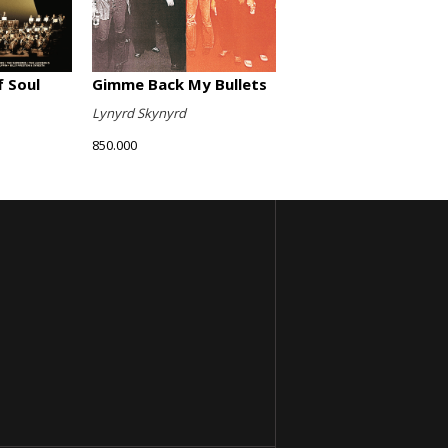
Gimme Back My Bullets
 Soul
Lynyrd Skynyrd
850.000