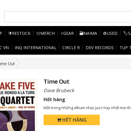
P
🔰RESTOCK
👕MERCH
⚡GEAR
🗃️NAIMA
♻️USED
🏷️
C VN
INQ INTERNATIONAL
CIRCLE R
DEV RECORDS
TỤP 
ime Out
Time Out
Dave Brubeck
Hết hàng
Một trong những album nhạc Jazz hay nhất mọi thờ
HẾT HÀNG