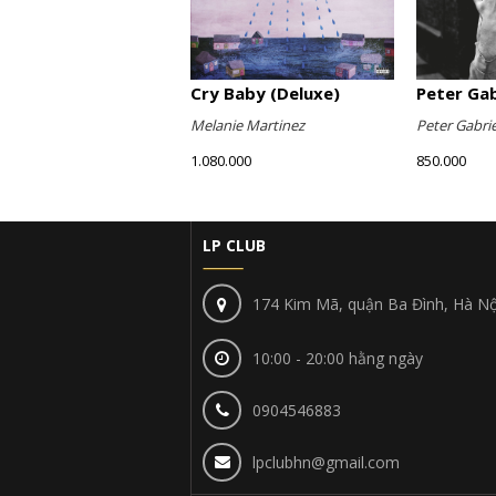
Cry Baby (Deluxe)
Peter Gabr
Melanie Martinez
Peter Gabrie
1.080.000
850.000
LP CLUB
174 Kim Mã, quận Ba Đình, Hà Nộ
10:00 - 20:00 hằng ngày
0904546883
lpclubhn@gmail.com