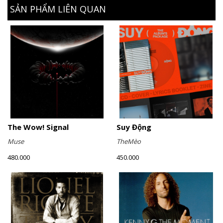
SẢN PHẨM LIÊN QUAN
The Wow! Signal
Suy Động
Muse
TheMèo
480.000
450.000