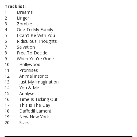
Tracklist:
1 Dreams
2 Linger
3 Zombie
4 Ode To My Family
5 I Can't Be With You
6 Ridiculous Thoughts
7 Salvation
8 Free To Decide
9 When You're Gone
10 Hollywood
11 Promises
12 Animal Instinct
13 Just My Imagination
14 You & Me
15 Analyse
16 Time Is Ticking Out
17 This Is The Day
18 Daffodil Lament
19 New New York
20 Stars