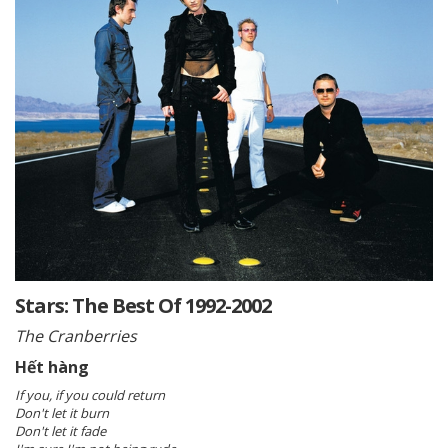
Stars: The Best Of 1992-2002
The Cranberries
Hết hàng
If you, if you could return
Don't let it burn
Don't let it fade