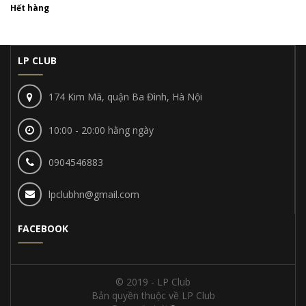
Hết hàng
LP CLUB
174 Kim Mã, quận Ba Đình, Hà Nội
10:00 - 20:00 hằng ngày
0904546883
lpclubhn@gmail.com
FACEBOOK
© 2019 - LP Club
Bản quyền thuộc về LP Club