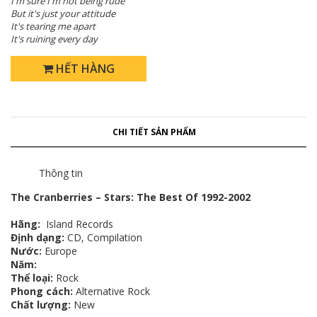
I'm sure I'm not being rude
But it's just your attitude
It's tearing me apart
It's ruining every day
HẾT HÀNG
CHI TIẾT SẢN PHẨM
Thông tin
The Cranberries – Stars: The Best Of 1992-2002
Hãng:
Island Records
Định dạng:
CD, Compilation
Nước:
Europe
Năm:
Thể loại:
Rock
Phong cách:
Alternative Rock
Chất lượng:
New