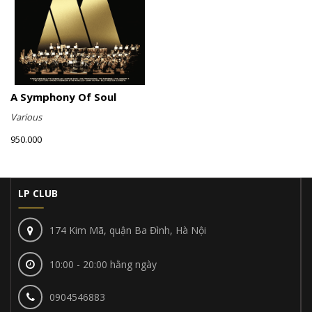
A Symphony Of Soul
Various
950.000
LP CLUB
174 Kim Mã, quận Ba Đình, Hà Nội
10:00 - 20:00 hằng ngày
0904546883