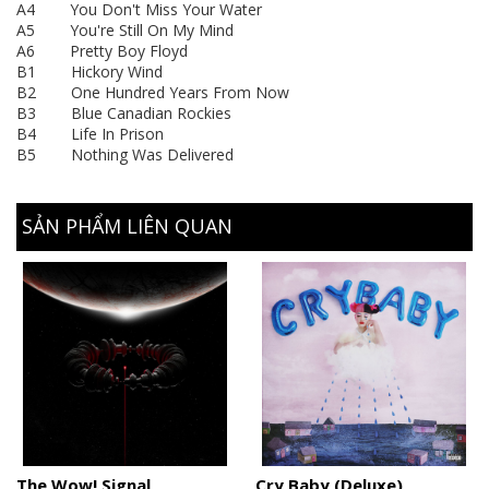
A4 You Don't Miss Your Water
A5 You're Still On My Mind
A6 Pretty Boy Floyd
B1 Hickory Wind
B2 One Hundred Years From Now
B3 Blue Canadian Rockies
B4 Life In Prison
B5 Nothing Was Delivered
SẢN PHẨM LIÊN QUAN
The Wow! Signal
Cry Baby (Deluxe)