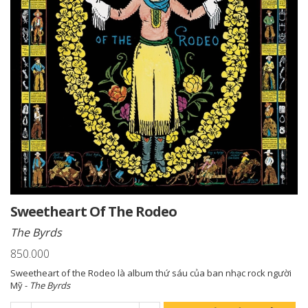
Sweetheart Of The Rodeo
The Byrds
850.000
Sweetheart of the Rodeo là album thứ sáu của ban nhạc rock người
Mỹ -
The Byrds