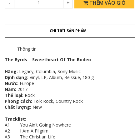
-
+
THÊM VÀO GIỎ
CHI TIẾT SẢN PHẨM
Thông tin
The Byrds – Sweetheart Of The Rodeo
Hãng:
Legacy, Columbia, Sony Music
Định dạng:
Vinyl, LP, Album, Reissue, 180 g
Nước:
Europe
Năm:
2017
Thể loại:
Rock
Phong cách:
Folk Rock, Country Rock
Chất lượng:
New
Tracklist:
A1 You Ain't Going Nowhere
A2 I Am A Pilgrim
A3 The Christian Life