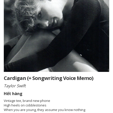
Cardigan (+ Songwriting Voice Memo)
Taylor Swift
Hết hàng
Vintage tee, brand new phone
High heels on cobblestones
When you are young, they assume you know nothing