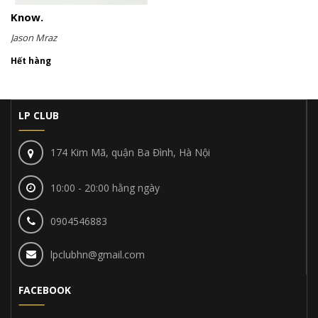
Know.
Jason Mraz
Hết hàng
LP CLUB
174 Kim Mã, quận Ba Đình, Hà Nội
10:00 - 20:00 hằng ngày
0904546883
lpclubhn@gmail.com
FACEBOOK