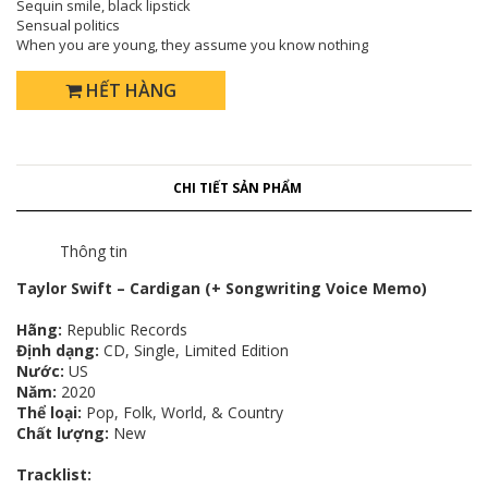
Sequin smile, black lipstick
Sensual politics
When you are young, they assume you know nothing
HẾT HÀNG
CHI TIẾT SẢN PHẨM
Thông tin
Taylor Swift – Cardigan (+ Songwriting Voice Memo)
Hãng:
Republic Records
Định dạng:
CD, Single, Limited Edition
Nước:
US
Năm:
2020
Thể loại:
Pop, Folk, World, & Country
Chất lượng:
New
Tracklist: