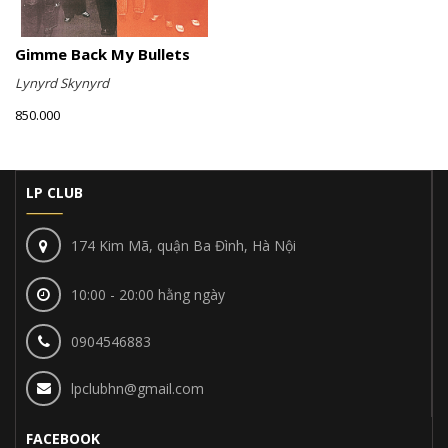
Gimme Back My Bullets
Lynyrd Skynyrd
850.000
LP CLUB
174 Kim Mã, quận Ba Đình, Hà Nội
10:00 - 20:00 hằng ngày
0904546883
lpclubhn@gmail.com
FACEBOOK