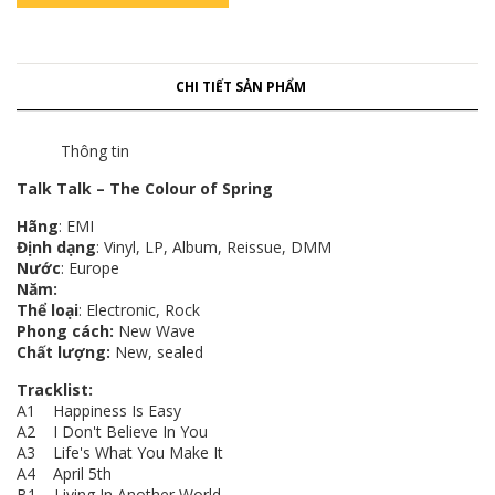
CHI TIẾT SẢN PHẨM
Thông tin
Talk Talk ‎– The Colour of Spring
Hãng
: EMI
Định dạng
: Vinyl, LP, Album, Reissue, DMM
Nước
: Europe
Năm:
Thể loại
: Electronic, Rock
Phong cách:
New Wave
Chất lượng:
New, sealed
Tracklist:
A1 Happiness Is Easy
A2 I Don't Believe In You
A3 Life's What You Make It
A4 April 5th
B1 Living In Another World