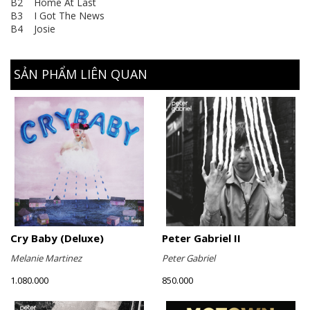
B2 Home At Last
B3 I Got The News
B4 Josie
SẢN PHẨM LIÊN QUAN
Cry Baby (Deluxe)
Peter Gabriel II
Melanie Martinez
Peter Gabriel
1.080.000
850.000