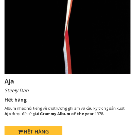
Aja
Steely Dan
Hết hàng
Album nhạc nổi tiếng về chất lượng ghi âm và cầu kỳ trong sản xuất.
Aja
được đề cử giải
Grammy Album of the year
1978.
HẾT HÀNG