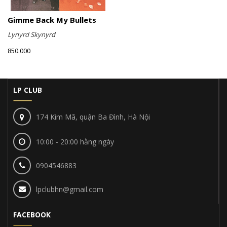
Gimme Back My Bullets
Lynyrd Skynyrd
850.000
LP CLUB
174 Kim Mã, quận Ba Đình, Hà Nội
10:00 - 20:00 hằng ngày
0904546883
lpclubhn@gmail.com
FACEBOOK