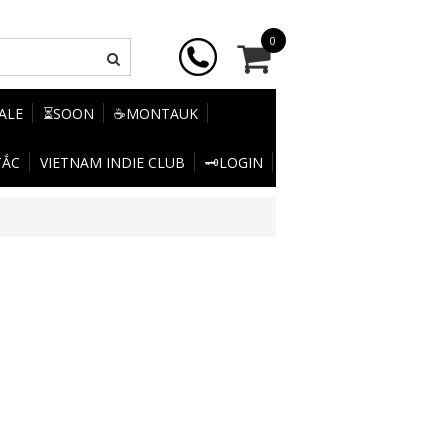
0
SALE
⏳SOON
☕MONTAUK
TẮC
VIETNAM INDIE CLUB
🗝️LOGIN