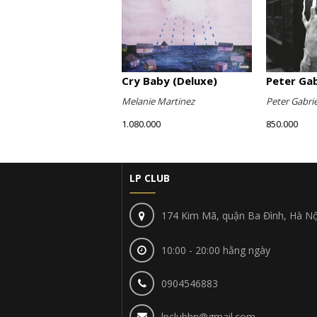
Cry Baby (Deluxe)
Peter Gabr
Melanie Martinez
Peter Gabrie
1.080.000
850.000
LP CLUB
174 Kim Mã, quận Ba Đình, Hà Nộ
10:00 - 20:00 hằng ngày
0904546883
lpclubhn@gmail.com