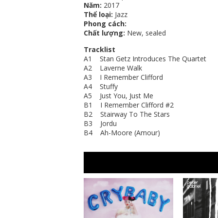
Năm:
2017
Thể loại:
Jazz
Phong cách:
Chất lượng:
New, sealed
Tracklist
A1 Stan Getz Introduces The Quartet
A2 Laverne Walk
A3 I Remember Clifford
A4 Stuffy
A5 Just You, Just Me
B1 I Remember Clifford #2
B2 Stairway To The Stars
B3 Jordu
B4 Ah-Moore (Amour)