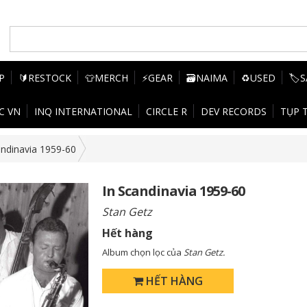
P
🔰RESTOCK
👕MERCH
⚡GEAR
🗃️NAIMA
♻️USED
🏷️
C VN
INQ INTERNATIONAL
CIRCLE R
DEV RECORDS
TỤP 
andinavia 1959-60
In Scandinavia 1959-60
Stan Getz
Hết hàng
Album chọn lọc của
Stan Getz.
HẾT HÀNG