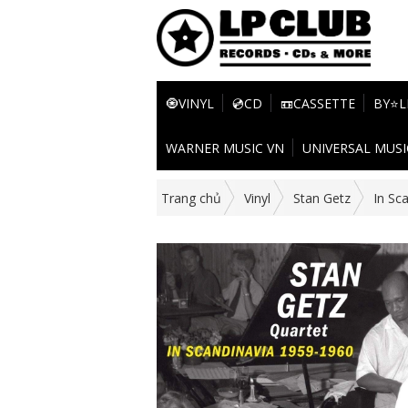
🧿VINYL
💿CD
📼CASSETTE
BY⭐L
WARNER MUSIC VN
UNIVERSAL MUSI
Trang chủ
Vinyl
Stan Getz
In Sc