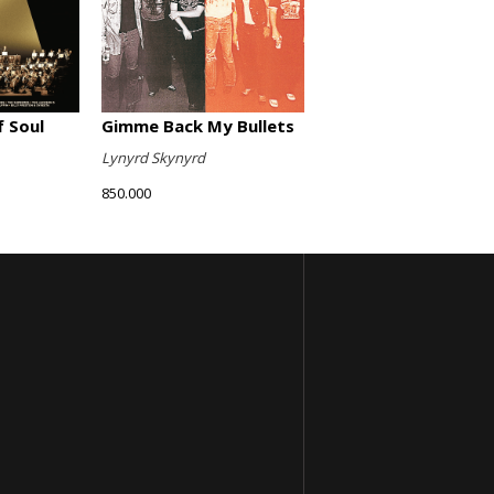
Gimme Back My Bullets
 Soul
Lynyrd Skynyrd
850.000