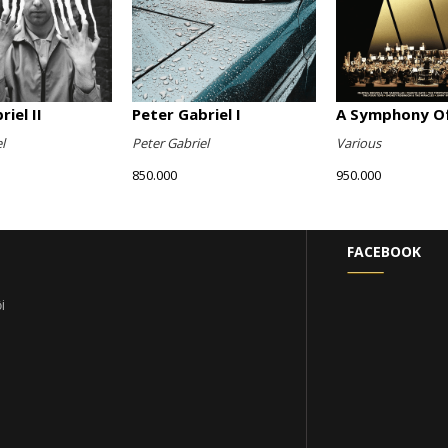
iel II
Peter Gabriel I
A Symphony Of
l
Peter Gabriel
Various
850.000
950.000
FACEBOOK
i