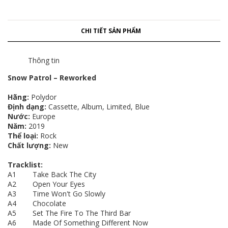
CHI TIẾT SẢN PHẨM
Thông tin
Snow Patrol – Reworked
Hãng:
Polydor
Định dạng:
Cassette, Album, Limited, Blue
Nước:
Europe
Năm:
2019
Thể loại:
Rock
Chất lượng:
New
Tracklist:
A1 Take Back The City
A2 Open Your Eyes
A3 Time Won't Go Slowly
A4 Chocolate
A5 Set The Fire To The Third Bar
A6 Made Of Something Different Now