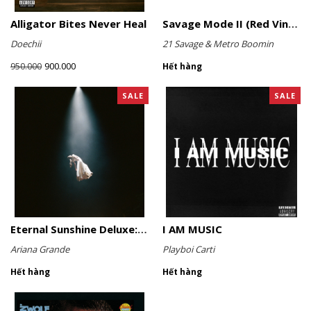
Alligator Bites Never Heal
Savage Mode II (Red Vinyl)
Doechii
21 Savage & Metro Boomin
900.000
950.000
Hết hàng
SALE
SALE
Eternal Sunshine Deluxe: Brighter Days Ahead (Translucent Marble Vinyl)
I AM MUSIC
Ariana Grande
Playboi Carti
Hết hàng
Hết hàng