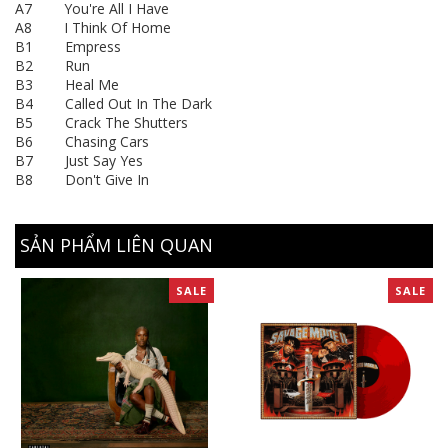
A7 You're All I Have
A8 I Think Of Home
B1 Empress
B2 Run
B3 Heal Me
B4 Called Out In The Dark
B5 Crack The Shutters
B6 Chasing Cars
B7 Just Say Yes
B8 Don't Give In
SẢN PHẨM LIÊN QUAN
SALE
SALE