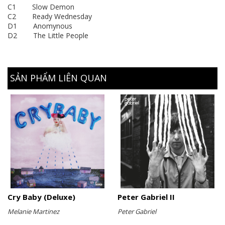
C1 Slow Demon
C2 Ready Wednesday
D1 Anomynous
D2 The Little People
SẢN PHẨM LIÊN QUAN
Cry Baby (Deluxe)
Peter Gabriel II
Melanie Martinez
Peter Gabriel