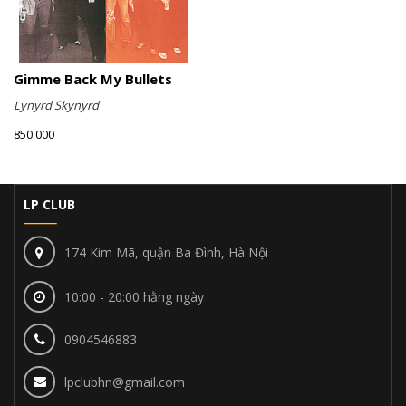
Gimme Back My Bullets
Lynyrd Skynyrd
850.000
LP CLUB
174 Kim Mã, quận Ba Đình, Hà Nội
10:00 - 20:00 hằng ngày
0904546883
lpclubhn@gmail.com