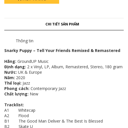
CHI TIẾT SẢN PHẨM
Thông tin
Snarky Puppy – Tell Your Friends Remixed & Remastered
Hãng:
GroundUP Music
Định dạng:
2 x Vinyl, LP, Album, Remastered, Stereo, 180 gram
Nước:
UK & Europe
Năm:
2020
Thể loại:
Jazz
Phong cách:
Contemporary Jazz
Chất lượng:
New
Tracklist:
A1 Whitecap
A2 Flood
B1 The Good Man Deliver & The Best Is Blessed
B2 Skate U