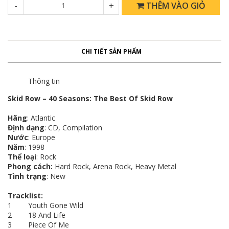
-
+
THÊM VÀO GIỎ
CHI TIẾT SẢN PHẨM
Thông tin
Skid Row – 40 Seasons: The Best Of Skid Row
Hãng
: Atlantic
Định dạng
: CD, Compilation
Nước
: Europe
Năm
: 1998
Thể loại
: Rock
Phong cách:
Hard Rock, Arena Rock, Heavy Metal
Tình trạng
: New
Tracklist:
1 Youth Gone Wild
2 18 And Life
3 Piece Of Me