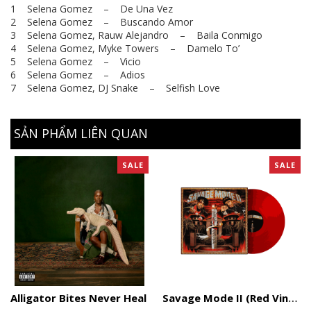
1 Selena Gomez – De Una Vez
2 Selena Gomez – Buscando Amor
3 Selena Gomez, Rauw Alejandro – Baila Conmigo
4 Selena Gomez, Myke Towers – Damelo To’
5 Selena Gomez – Vicio
6 Selena Gomez – Adios
7 Selena Gomez, DJ Snake – Selfish Love
SẢN PHẨM LIÊN QUAN
SALE
SALE
Alligator Bites Never Heal
Savage Mode II (Red Vinyl)