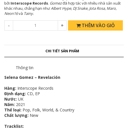
bởi
Interscope Records
.
Gomez
đã hợp tác với nhiều nhà sản xuất
khác nhau, chẳng hạn như
Albert Hype, DJ Snake, Jota Rosa, Maro,
Neon16
và
Tainy.
-
+
THÊM VÀO GIỎ
CHI TIẾT SẢN PHẨM
Thông tin
Selena Gomez – Revelación
Hàng:
Interscope Records
Định dạng:
CD, EP
Nước:
UK
Năm:
2021
Thể loại:
Pop, Folk, World, & Country
Chất lượng:
New
Tracklist: