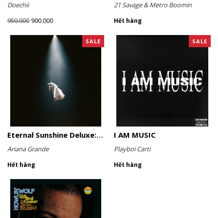
Doechii
21 Savage & Metro Boomin
900.000
950.000
Hết hàng
SALE
SALE
Eternal Sunshine Deluxe: Brighter Days Ahead (Translucent Marble Vinyl)
I AM MUSIC
Ariana Grande
Playboi Carti
Hết hàng
Hết hàng