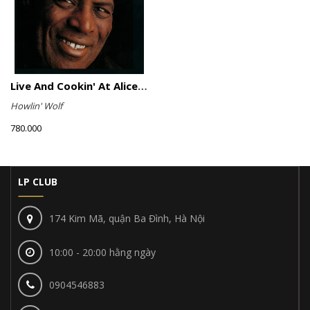
Live And Cookin' At Alice's Revisited
Howlin' Wolf
780.000
LP CLUB
174 Kim Mã, quận Ba Đình, Hà Nội
10:00 - 20:00 hằng ngày
0904546883