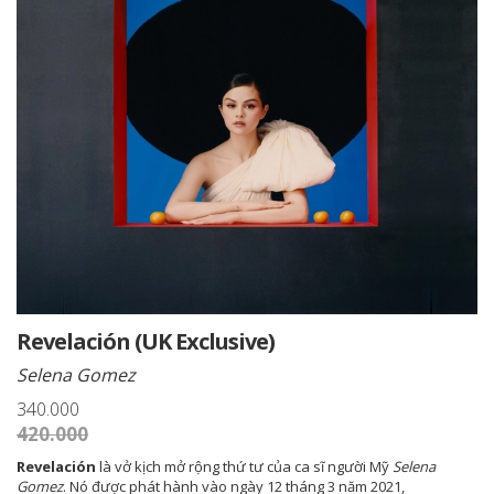
Revelación (UK Exclusive)
Selena Gomez
340.000
420.000
Revelación
là vở kịch mở rộng thứ tư của ca sĩ người Mỹ
Selena
Gomez
. Nó được phát hành vào ngày 12 tháng 3 năm 2021,