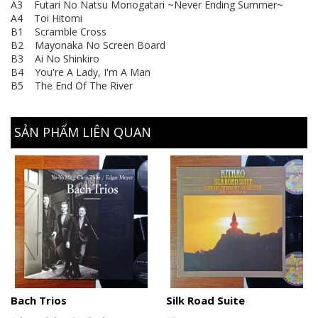
A3 Futari No Natsu Monogatari ~Never Ending Summer~
A4 Toi Hitomi
B1 Scramble Cross
B2 Mayonaka No Screen Board
B3 Ai No Shinkiro
B4 You're A Lady, I'm A Man
B5 The End Of The River
SẢN PHẨM LIÊN QUAN
Bach Trios
Silk Road Suite