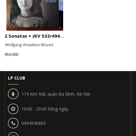
2 Sonatas = (KV 533/494 & KV 545) / Rondo (KV 511)
Wolfgang Amadeus Mozart
950.000
LP CLUB
174 Kim Mã, quận Ba Đình, Hà Nội
10:00 - 20:00 hằng ngày
0904546883