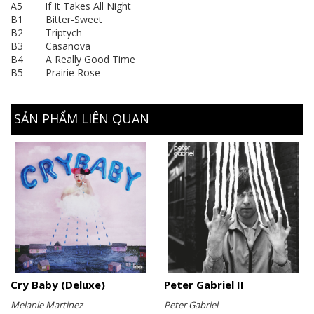
A5 If It Takes All Night
B1 Bitter-Sweet
B2 Triptych
B3 Casanova
B4 A Really Good Time
B5 Prairie Rose
SẢN PHẨM LIÊN QUAN
Cry Baby (Deluxe)
Peter Gabriel II
Melanie Martinez
Peter Gabriel