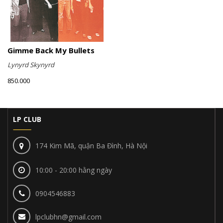
Gimme Back My Bullets
Lynyrd Skynyrd
850.000
LP CLUB
174 Kim Mã, quận Ba Đình, Hà Nội
10:00 - 20:00 hằng ngày
0904546883
lpclubhn@gmail.com