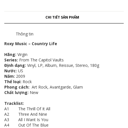
CHI TIẾT SẢN PHẨM
Thông tin
Roxy Music – Country Life
Hãng:
Virgin
Series:
From The Capitol Vaults
Định dạng:
Vinyl, LP, Album, Reissue, Stereo, 180g
Nước:
US
Năm:
2009
Thể loại:
Rock
Phong cách:
Art Rock, Avantgarde, Glam
Chất lượng:
New
Tracklist:
A1 The Thrill Of It All
A2 Three And Nine
A3 All I Want Is You
A4 Out Of The Blue