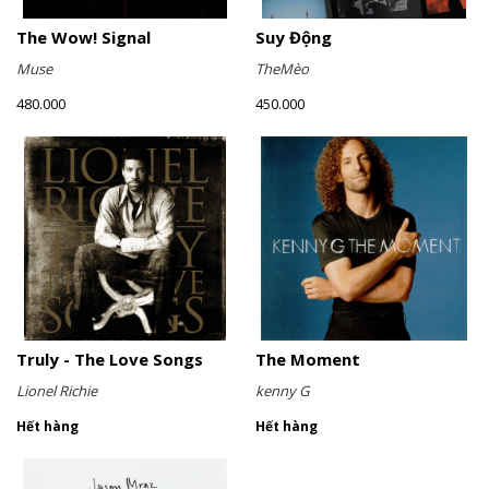
The Wow! Signal
Suy Động
Muse
TheMèo
480.000
450.000
Truly - The Love Songs
The Moment
Lionel Richie
kenny G
Hết hàng
Hết hàng