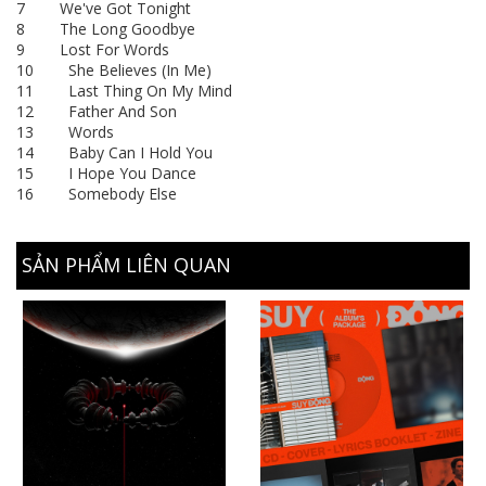
7 We've Got Tonight
8 The Long Goodbye
9 Lost For Words
10 She Believes (In Me)
11 Last Thing On My Mind
12 Father And Son
13 Words
14 Baby Can I Hold You
15 I Hope You Dance
16 Somebody Else
SẢN PHẨM LIÊN QUAN