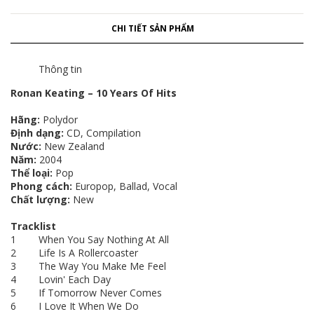
CHI TIẾT SẢN PHẨM
Thông tin
Ronan Keating – 10 Years Of Hits
Hãng:
Polydor
Định dạng:
CD, Compilation
Nước:
New Zealand
Năm:
2004
Thể loại:
Pop
Phong cách:
Europop, Ballad, Vocal
Chất lượng:
New
Tracklist
1 When You Say Nothing At All
2 Life Is A Rollercoaster
3 The Way You Make Me Feel
4 Lovin' Each Day
5 If Tomorrow Never Comes
6 I Love It When We Do