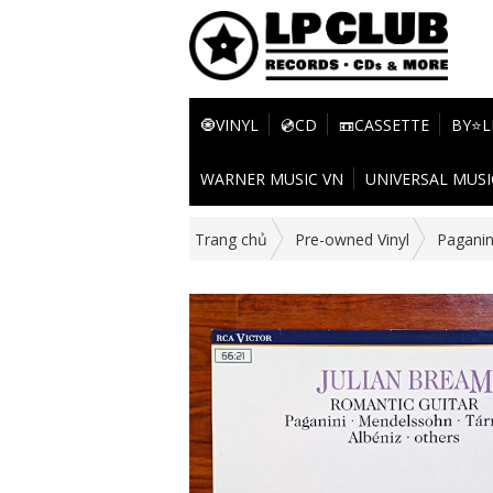
🧿VINYL
💿CD
📼CASSETTE
BY⭐L
WARNER MUSIC VN
UNIVERSAL MUSI
Trang chủ
Pre-owned Vinyl
Paganin