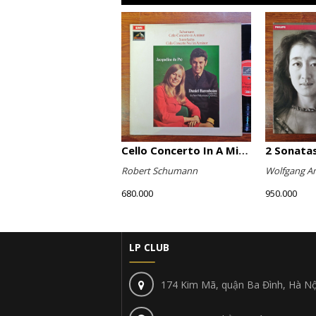
Cello Concerto In A Minor, Cello Concerto No.1 In A Minor
Robert Schumann
Wolfgang A
680.000
950.000
LP CLUB
174 Kim Mã, quận Ba Đình, Hà Nộ