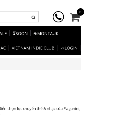
0
SALE
⏳SOON
☕MONTAUK
TẮC
VIETNAM INDIE CLUB
🗝️LOGIN
 điển chọn lọc chuyển thể & nhạc của Paganini,
.