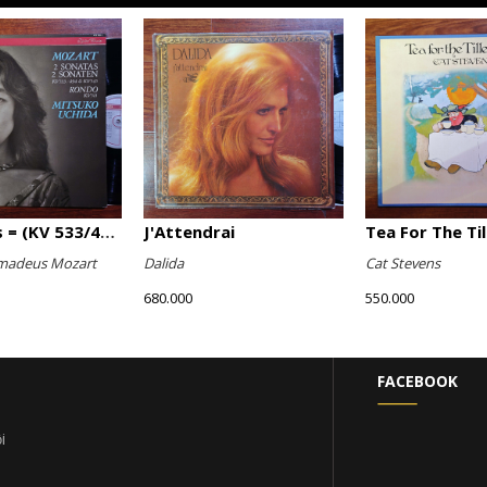
2 Sonatas = (KV 533/494 & KV 545) / Rondo (KV 511)
J'Attendrai
Tea For The Ti
madeus Mozart
Dalida
Cat Stevens
680.000
550.000
FACEBOOK
i