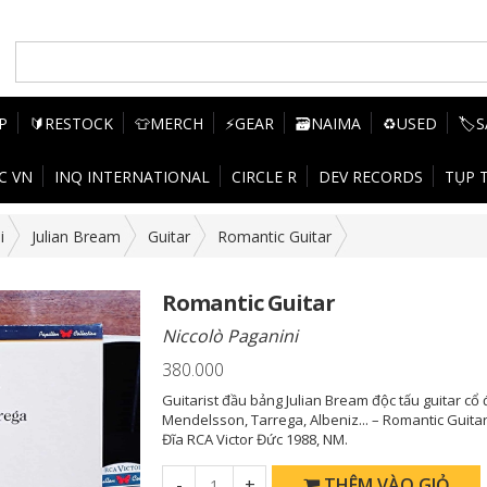
P
🔰RESTOCK
👕MERCH
⚡GEAR
🗃️NAIMA
♻️USED
🏷️
C VN
INQ INTERNATIONAL
CIRCLE R
DEV RECORDS
TỤP 
i
Julian Bream
Guitar
Romantic Guitar
Romantic Guitar
Niccolò Paganini
380.000
Guitarist đầu bảng Julian Bream độc tấu guitar cổ
Mendelsson, Tarrega, Albeniz... – Romantic Guitar
Đĩa RCA Victor Đức 1988, NM.
-
+
THÊM VÀO GIỎ