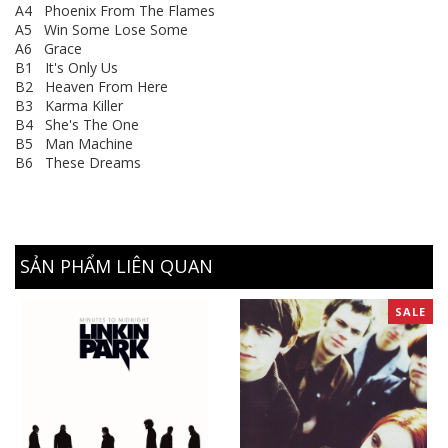
A4 Phoenix From The Flames
A5 Win Some Lose Some
A6 Grace
B1 It's Only Us
B2 Heaven From Here
B3 Karma Killer
B4 She's The One
B5 Man Machine
B6 These Dreams
SẢN PHẨM LIÊN QUAN
SALE