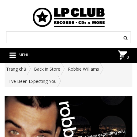
MENU
0
Trang chủ
Back in Store
Robbie Williams
I've Been Expecting You