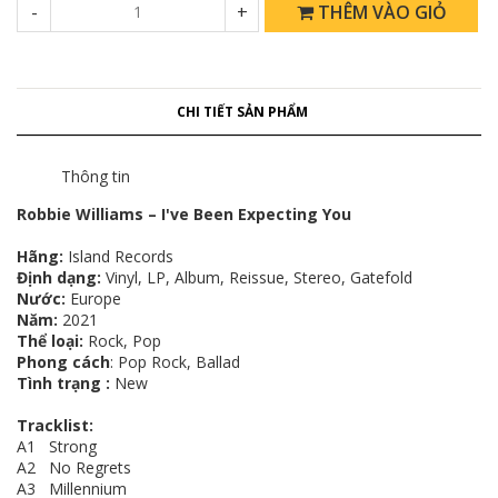
-
+
THÊM VÀO GIỎ
CHI TIẾT SẢN PHẨM
Thông tin
Robbie Williams – I've Been Expecting You
Hãng:
Island Records
Định dạng:
Vinyl, LP, Album, Reissue, Stereo, Gatefold
Nước:
Europe
Năm:
2021
Thể loại:
Rock, Pop
Phong cách
: Pop Rock, Ballad
Tình trạng :
New
Tracklist:
A1 Strong
A2 No Regrets
A3 Millennium