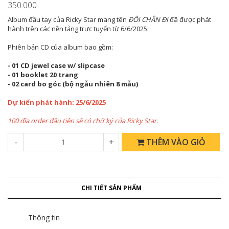
350.000
Album đầu tay của Ricky Star mang tên
ĐÔI CHÂN ĐI
đã được phát
hành trên các nền tảng trực tuyến từ 6/6/2025.
Phiên bản CD của album bao gồm:
- 01 CD jewel case w/ slipcase
- 01 booklet 20 trang
- 02 card bo góc (bộ ngẫu nhiên 8 mẫu)
Dự kiến phát hành: 25/6/2025
100 đĩa order đầu tiên sẽ có chữ ký của Ricky Star.
-
+
THÊM VÀO GIỎ
CHI TIẾT SẢN PHẨM
Thông tin