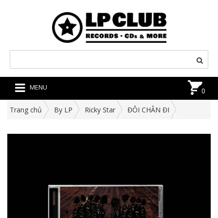
MENU
0
Trang chủ
By LP
Ricky Star
ĐÔI CHÂN ĐI