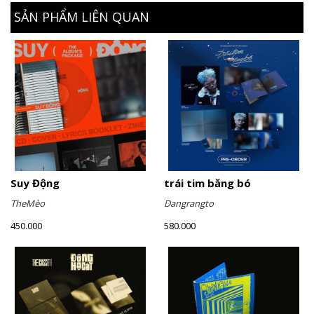
SẢN PHẨM LIÊN QUAN
Suy Động
trái tim băng bó
TheMèo
Dangrangto
450.000
580.000