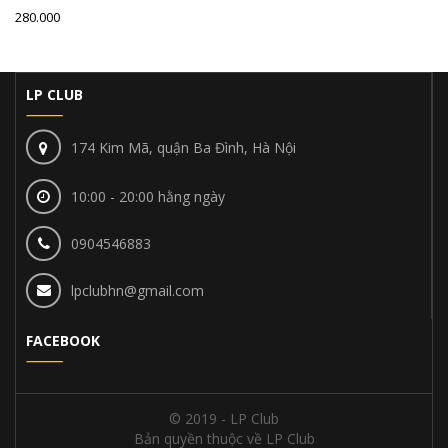
280.000
LP CLUB
174 Kim Mã, quận Ba Đình, Hà Nội
10:00 - 20:00 hằng ngày
0904546883
lpclubhn@gmail.com
FACEBOOK
© 2019 - LP Club
Bản quyền thuộc về LP Club