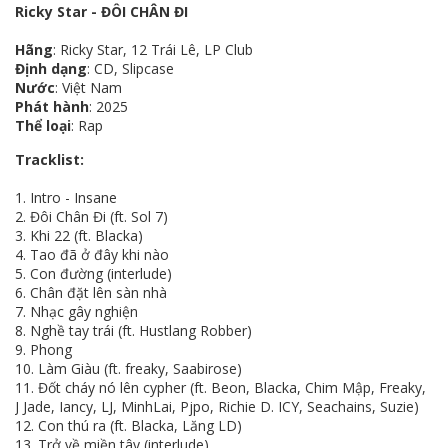
Ricky Star - ĐÔI CHÂN ĐI
Hãng
: Ricky Star, 12 Trái Lê, LP Club
Định dạng
: CD, Slipcase
Nước
: Việt Nam
Phát hành
: 2025
Thể loại
: Rap
Tracklist:
1. Intro - Insane
2. Đôi Chân Đi (ft. Sol 7)
3. Khi 22 (ft. Blacka)
4. Tao đã ở đây khi nào
5. Con đường (interlude)
6. Chân đặt lên sàn nhà
7. Nhạc gây nghiện
8. Nghề tay trái (ft. Hustlang Robber)
9. Phong
10. Làm Giàu (ft. freaky, Saabirose)
11. Đốt cháy nó lên cypher (ft. Beon, Blacka, Chim Mập, Freaky,
J Jade, Iancy, LJ, MinhLai, Pjpo, Richie D. ICY, Seachains, Suzie)
12. Con thú ra (ft. Blacka, Lăng LD)
13. Trở về miền tây (interlude)