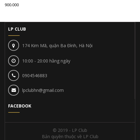
900.000
LP CLUB
174 Kim Mã, quận Ba Đình, Hà Nội
10:00 - 20:00 hằng ngày
0904546883
lpclubhn@gmail.com
FACEBOOK
© 2019 - LP Club
Bản quyền thuộc về LP Club