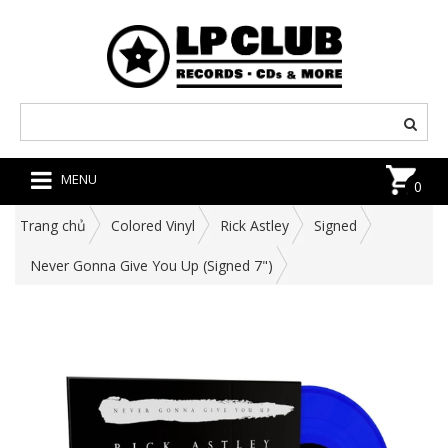
MENU
0
Trang chủ
Colored Vinyl
Rick Astley
Signed
Never Gonna Give You Up (Signed 7")