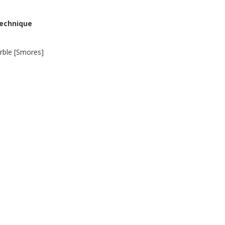
Technique
arble [Smores]