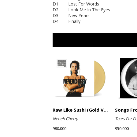
D1 Lost For Words
D2 Look Me In The Eyes
D3 New Years
D4 Finally
Raw Like Sushi (Gold Vinyl)
Neneh Cherry
Tears For Fe
980.000
950.000