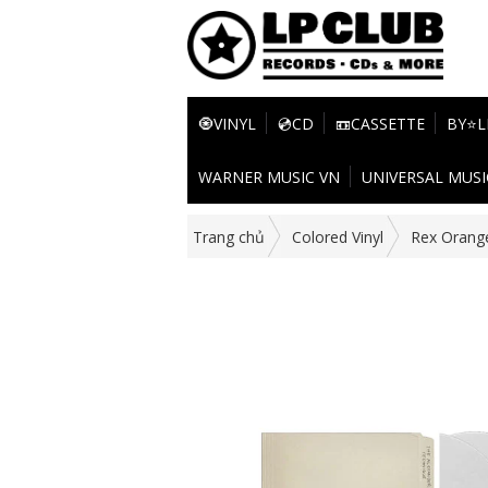
🧿VINYL
💿CD
📼CASSETTE
BY⭐L
WARNER MUSIC VN
UNIVERSAL MUSI
Trang chủ
Colored Vinyl
Rex Orang