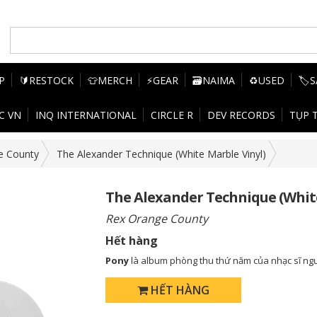
P
🔰RESTOCK
👕MERCH
⚡GEAR
🗃️NAIMA
♻️USED
🏷️
C VN
INQ INTERNATIONAL
CIRCLE R
DEV RECORDS
TỤP 
e County
The Alexander Technique (White Marble Vinyl)
The Alexander Technique (White
Rex Orange County
Hết hàng
Pony
là album phòng thu thứ năm của nhạc sĩ ng
HẾT HÀNG