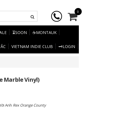
0
SALE
⏳SOON
☕MONTAUK
TẮC
VIETNAM INDIE CLUB
🗝️LOGIN
 Marble Vinyl)
ười Anh
Rex Orange County