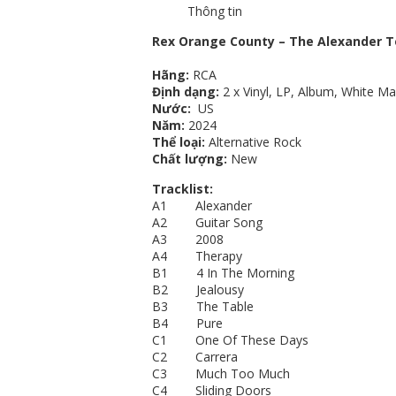
Thông tin
Rex Orange County – The Alexander 
Hãng:
RCA
Định dạng:
2 x Vinyl, LP, Album, White M
Nước:
US
Năm:
2024
Thể loại:
Alternative Rock
Chất lượng:
New
Tracklist:
A1 Alexander
A2 Guitar Song
A3 2008
A4 Therapy
B1 4 In The Morning
B2 Jealousy
B3 The Table
B4 Pure
C1 One Of These Days
C2 Carrera
C3 Much Too Much
C4 Sliding Doors