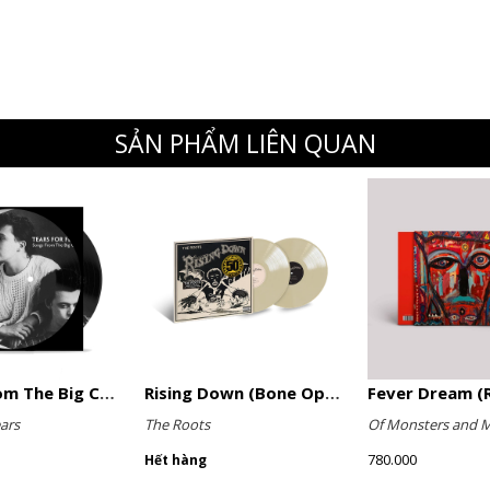
SẢN PHẨM LIÊN QUAN
Songs From The Big Chair (Picture Disc)
Rising Down (Bone Opaque Vinyl)
Fever Dream (R
ars
The Roots
Of Monsters and 
780.000
Hết hàng