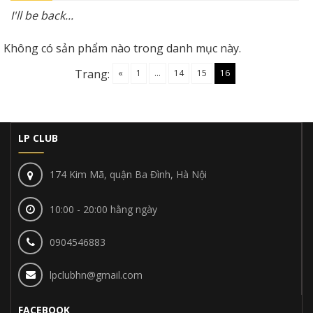
I'll be back...
Không có sản phẩm nào trong danh mục này.
Trang:
«
1
...
14
15
16
LP CLUB
174 Kim Mã, quận Ba Đình, Hà Nội
10:00 - 20:00 hằng ngày
0904546883
lpclubhn@gmail.com
FACEBOOK