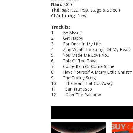
Năm:
2019
Thể loại:
Jazz, Pop, Stage & Screen
Chất lượng:
New
Tracklist:
1 By Myself
2 Get Happy
3 For Once In My Life
4 Zing Went The Strings Of My Heart
5 You Made Me Love You
6 Talk Of The Town
7 Come Rain Or Come Shine
8 Have Yourself A Merry Little Christm
9 The Trolley Song
10 The Man That Got Away
11 San Francisco
12 Over The Rainbow