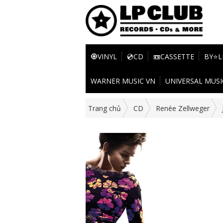
🧿VINYL
💿CD
📼CASSETTE
BY⭐L
WARNER MUSIC VN
UNIVERSAL MUSI
Trang chủ
CD
Renée Zellweger