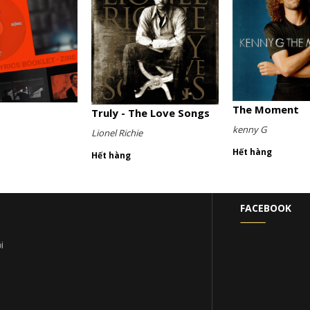
The Moment
Truly - The Love Songs
kenny G
Lionel Richie
Hết hàng
Hết hàng
FACEBOOK
i