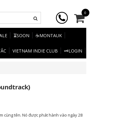
0
SALE
⏳SOON
☕MONTAUK
TẮC
VIETNAM INDIE CLUB
🗝️LOGIN
oundtrack)
m cùng tên. Nó được phát hành vào ngày 28