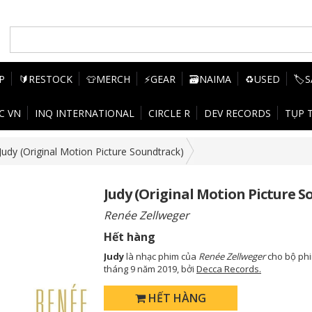
P
🔰RESTOCK
👕MERCH
⚡GEAR
🗃️NAIMA
♻️USED
🏷️
C VN
INQ INTERNATIONAL
CIRCLE R
DEV RECORDS
TỤP 
Judy (Original Motion Picture Soundtrack)
Judy (Original Motion Picture S
Renée Zellweger
Hết hàng
Judy
là nhạc phim của
Renée Zellweger
cho bộ phi
tháng 9 năm 2019, bởi
Decca Records.
HẾT HÀNG