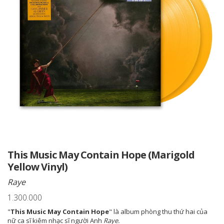
This Music May Contain Hope (Marigold
Yellow Vinyl)
Raye
1.300.000
"
This Music May Contain Hope
" là album phòng thu thứ hai của
nữ ca sĩ kiêm nhạc sĩ người Anh
Raye.