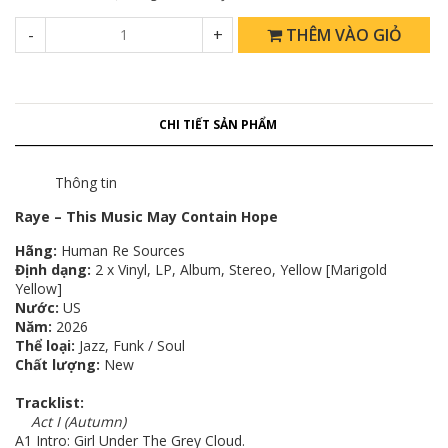
-
+
THÊM VÀO GIỎ
CHI TIẾT SẢN PHẨM
Thông tin
Raye – This Music May Contain Hope
Hãng:
Human Re Sources
Định dạng:
2 x Vinyl, LP, Album, Stereo, Yellow [Marigold
Yellow]
Nước:
US
Năm:
2026
Thể loại:
Jazz, Funk / Soul
Chất lượng:
New
Tracklist:
Act I (Autumn)
A1
Intro: Girl Under The Grey Cloud.