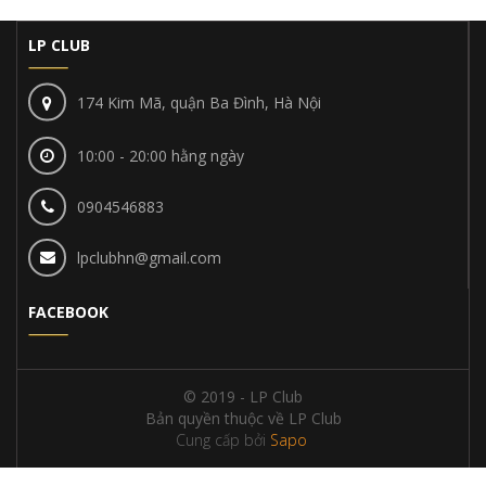
LP CLUB
174 Kim Mã, quận Ba Đình, Hà Nội
10:00 - 20:00 hằng ngày
0904546883
lpclubhn@gmail.com
FACEBOOK
© 2019 - LP Club
Bản quyền thuộc về LP Club
Cung cấp bởi
Sapo