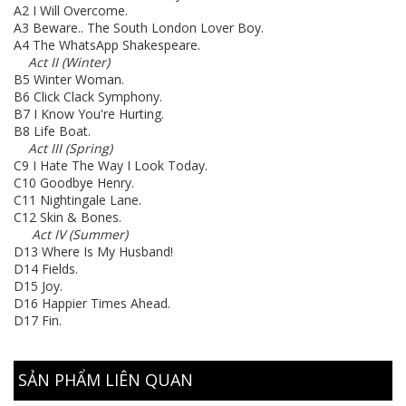
A2
I Will Overcome.
A3
Beware.. The South London Lover Boy.
A4
The WhatsApp Shakespeare.
Act II (Winter)
B5
Winter Woman.
B6
Click Clack Symphony.
B7
I Know You're Hurting.
B8
Life Boat.
Act III (Spring)
C9
I Hate The Way I Look Today.
C10
Goodbye Henry.
C11
Nightingale Lane.
C12
Skin & Bones.
Act IV (Summer)
D13
Where Is My Husband!
D14
Fields.
D15
Joy.
D16
Happier Times Ahead.
D17
Fin.
SẢN PHẨM LIÊN QUAN