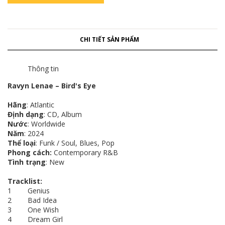
CHI TIẾT SẢN PHẨM
Thông tin
Ravyn Lenae – Bird's Eye
Hãng
: Atlantic
Định dạng
: CD, Album
Nước
: Worldwide
Năm
: 2024
Thể loại
: Funk / Soul, Blues, Pop
Phong cách:
Contemporary R&B
Tình trạng
: New
Tracklist:
1 Genius
2 Bad Idea
3 One Wish
4 Dream Girl