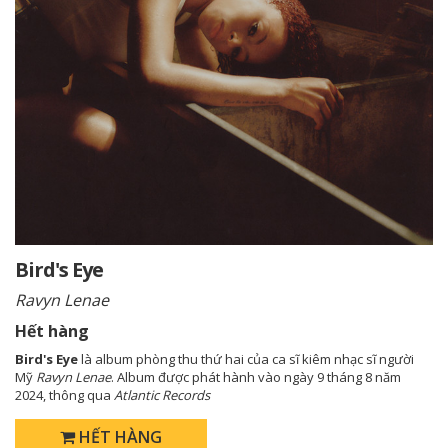
Bird's Eye
Ravyn Lenae
Hết hàng
Bird's Eye
là album phòng thu thứ hai của ca sĩ kiêm nhạc sĩ người
Mỹ
Ravyn Lenae
. Album được phát hành vào ngày 9 tháng 8 năm
2024, thông qua
Atlantic Records
HẾT HÀNG