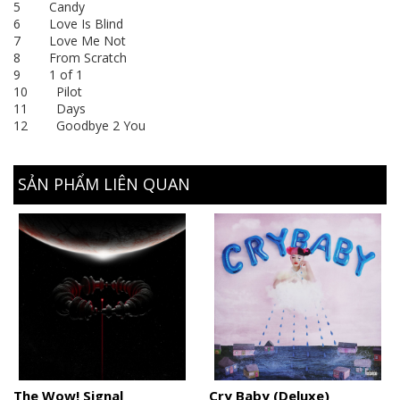
5 Candy
6 Love Is Blind
7 Love Me Not
8 From Scratch
9 1 of 1
10 Pilot
11 Days
12 Goodbye 2 You
SẢN PHẨM LIÊN QUAN
The Wow! Signal
Cry Baby (Deluxe)