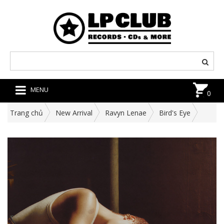
MENU
0
Trang chủ
New Arrival
Ravyn Lenae
Bird's Eye