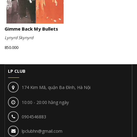
Gimme Back My Bullets
Lynyrd Skynyrd
850.000
LP CLUB
174 Kim Mã, quận Ba Đình, Hà Nội
10:00 - 20:00 hằng ngày
0904546883
lpclubhn@gmail.com