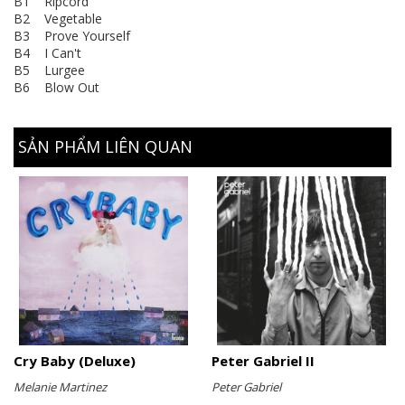
B1 Ripcord
B2 Vegetable
B3 Prove Yourself
B4 I Can't
B5 Lurgee
B6 Blow Out
SẢN PHẨM LIÊN QUAN
Cry Baby (Deluxe)
Peter Gabriel II
Melanie Martinez
Peter Gabriel