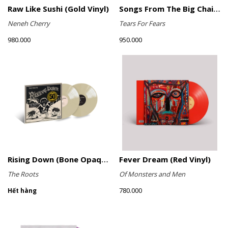
Raw Like Sushi (Gold Vinyl)
Songs From The Big Chair (Picture Disc)
Neneh Cherry
Tears For Fears
980.000
950.000
Rising Down (Bone Opaque Vinyl)
Fever Dream (Red Vinyl)
The Roots
Of Monsters and Men
780.000
Hết hàng