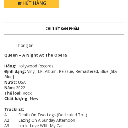
HẾT HÀNG
CHI TIẾT SẢN PHẨM
Thông tin
Queen – A Night At The Opera
Hãng:
Hollywood Records
Định dạng:
Vinyl, LP, Album, Reissue, Remastered, Blue [Sky
Blue]
Nước:
USA
Năm:
2022
Thể loại:
Rock
Chất lượng:
New
Tracklist:
A1 Death On Two Legs (Dedicated To...)
A2 Lazing On A Sunday Afternoon
A3 I'm In Love WIth My Car