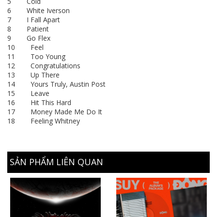
5 Cold
6 White Iverson
7 I Fall Apart
8 Patient
9 Go Flex
10 Feel
11 Too Young
12 Congratulations
13 Up There
14 Yours Truly, Austin Post
15 Leave
16 Hit This Hard
17 Money Made Me Do It
18 Feeling Whitney
SẢN PHẨM LIÊN QUAN