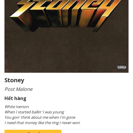
Stoney
Post Malone
Hết hàng
White Iverson
When I started ballin' I was young
You gon' think about me when I'm gone
I need that money like the ring I never won