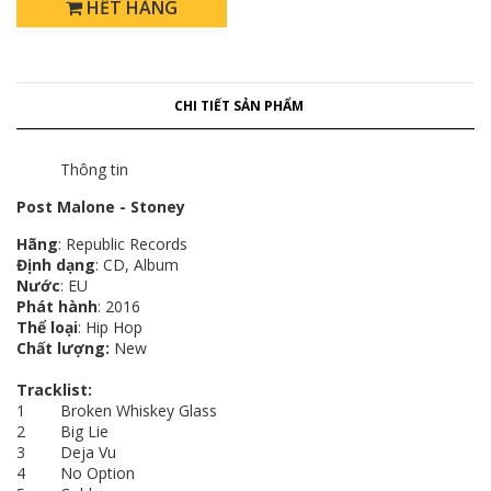
HẾT HÀNG
CHI TIẾT SẢN PHẨM
Thông tin
Post Malone - Stoney
Hãng
: Republic Records
Định dạng
: CD, Album
Nước
: EU
Phát hành
: 2016
Thể loại
: Hip Hop
Chất lượng:
New
Tracklist:
1 Broken Whiskey Glass
2 Big Lie
3 Deja Vu
4 No Option