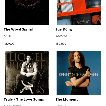
The Wow! Signal
Suy Động
Muse
TheMèo
480.000
450.000
Truly - The Love Songs
The Moment
Lionel Richie
kenny G