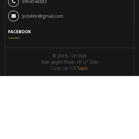
0904546883
lpclubhn@gmail.com
FACEBOOK
© 2019 - LP Club
Bản quyền thuộc về LP Club
Cung cấp bởi
Sapo