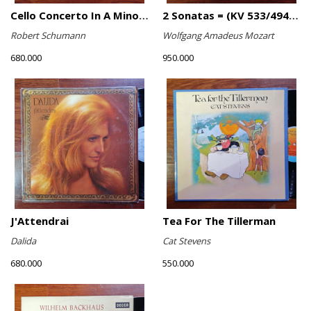
Cello Concerto In A Minor, Cello Concerto No.1 In A Minor
2 Sonatas = (KV 533/494 & KV 545) / Rondo (KV 511)
Robert Schumann
Wolfgang Amadeus Mozart
680.000
950.000
J'Attendrai
Tea For The Tillerman
Dalida
Cat Stevens
680.000
550.000